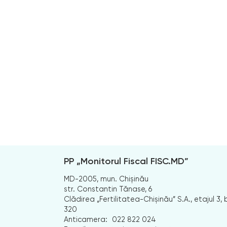
PP „Monitorul Fiscal FISC.MD”
MD-2005, mun. Chișinău
str. Constantin Tănase, 6
Clădirea „Fertilitatea-Chișinău” S.A., etajul 3, b
320
Anticamera:
022 822 024