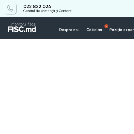
022 822 024
Centrul de Asistență și Contact
5
Despre noi
Cotidian
Poziția exper