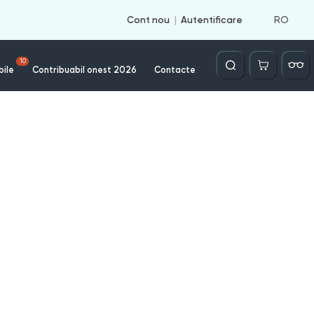
RO
Cont nou
Autentificare
Căutare
10
bile
Contribuabil onest 2026
Contacte