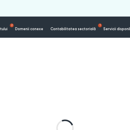
2
1
tului
Domenii conexe
Contabilitatea sectorială
Servicii disponi