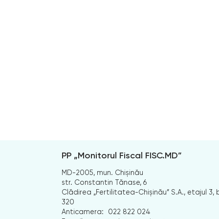
PP „Monitorul Fiscal FISC.MD”
MD-2005, mun. Chișinău
str. Constantin Tănase, 6
Clădirea „Fertilitatea-Chișinău” S.A., etajul 3, b
320
Anticamera:
022 822 024