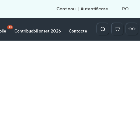
RO
Cont nou
Autentificare
Căutare
10
bile
Contribuabil onest 2026
Contacte