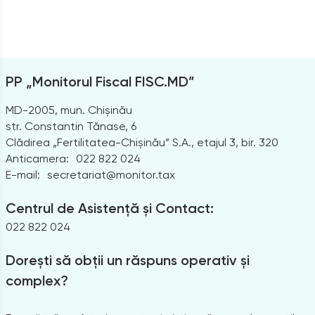
PP „Monitorul Fiscal FISC.MD”
MD-2005, mun. Chișinău
str. Constantin Tănase, 6
Clădirea „Fertilitatea-Chișinău” S.A., etajul 3, bir. 320
Anticamera:
022 822 024
E-mail:
secretariat@monitor.tax
Centrul de Asistență și Contact:
022 822 024
Dorești să obții un răspuns operativ și
complex?