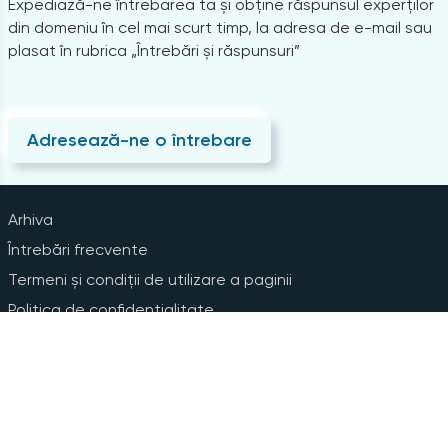
Expediază-ne întrebarea ta și obține răspunsul experților
din domeniu în cel mai scurt timp, la adresa de e-mail sau
plasat în rubrica „Întrebări și răspunsuri”
Adresează-ne o întrebare
Arhiva
Întrebări frecvente
Termeni și condiții de utilizare a paginii
Politica de confidențialitate
Instrucțiuni pentru ștergerea contului
Abonare la Newsline