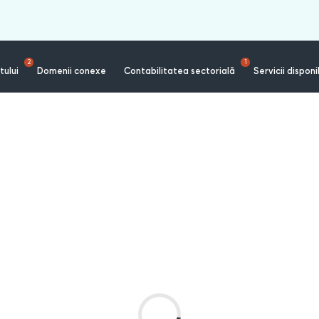
2
1
tului
Domenii conexe
Contabilitatea sectorială
Servicii disponi