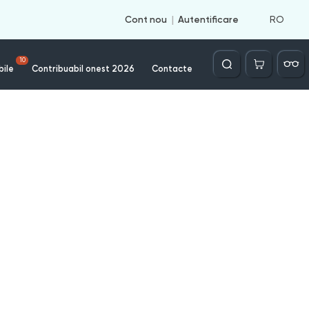
RO
Cont nou
Autentificare
Căutare
10
bile
Contribuabil onest 2026
Contacte