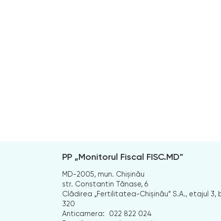
PP „Monitorul Fiscal FISC.MD”
MD-2005, mun. Chișinău
str. Constantin Tănase, 6
Clădirea „Fertilitatea-Chișinău” S.A., etajul 3, b
320
Anticamera:
022 822 024