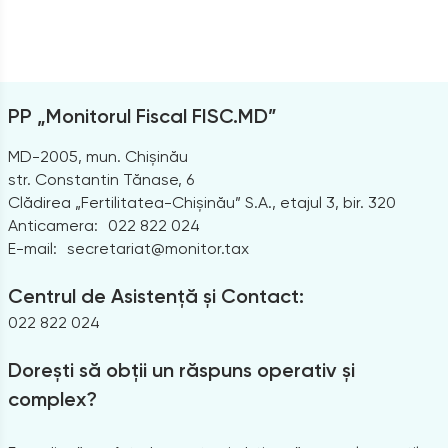
PP „Monitorul Fiscal FISC.MD”
MD-2005, mun. Chișinău
str. Constantin Tănase, 6
Clădirea „Fertilitatea-Chișinău” S.A., etajul 3, bir. 320
Anticamera:
022 822 024
E-mail:
secretariat@monitor.tax
Centrul de Asistență și Contact:
022 822 024
Dorești să obții un răspuns operativ și
complex?