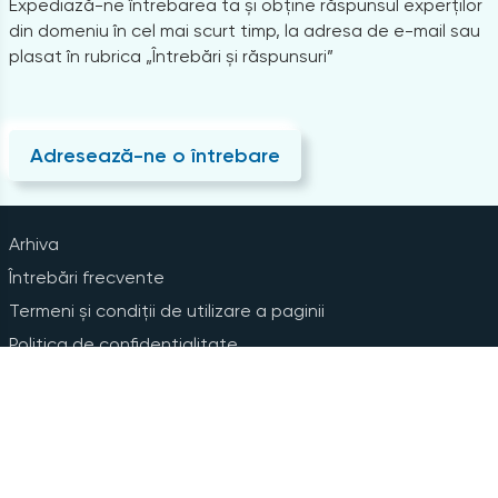
Expediază-ne întrebarea ta și obține răspunsul experților
din domeniu în cel mai scurt timp, la adresa de e-mail sau
plasat în rubrica „Întrebări și răspunsuri”
Adresează-ne o întrebare
Arhiva
Întrebări frecvente
Termeni și condiții de utilizare a paginii
Politica de confidențialitate
Instrucțiuni pentru ștergerea contului
Abonare la Newsline