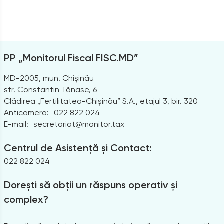
PP „Monitorul Fiscal FISC.MD”
MD-2005, mun. Chișinău
str. Constantin Tănase, 6
Clădirea „Fertilitatea-Chișinău” S.A., etajul 3, bir. 320
Anticamera:
022 822 024
E-mail:
secretariat@monitor.tax
Centrul de Asistență și Contact:
022 822 024
Dorești să obții un răspuns operativ și
complex?