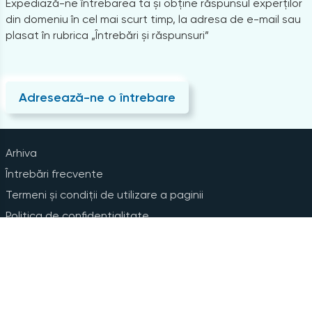
Expediază-ne întrebarea ta și obține răspunsul experților
din domeniu în cel mai scurt timp, la adresa de e-mail sau
plasat în rubrica „Întrebări și răspunsuri”
Adresează-ne o întrebare
Arhiva
Întrebări frecvente
Termeni și condiții de utilizare a paginii
Politica de confidențialitate
Instrucțiuni pentru ștergerea contului
Abonare la Newsline