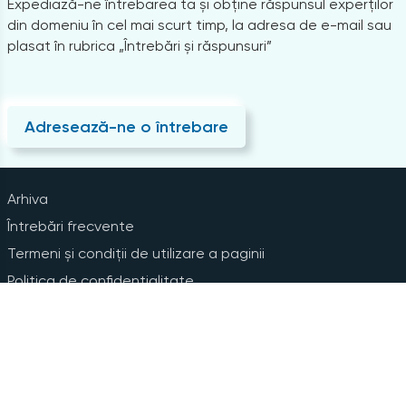
Expediază-ne întrebarea ta și obține răspunsul experților
din domeniu în cel mai scurt timp, la adresa de e-mail sau
plasat în rubrica „Întrebări și răspunsuri”
Adresează-ne o întrebare
Arhiva
Întrebări frecvente
Termeni și condiții de utilizare a paginii
Politica de confidențialitate
Instrucțiuni pentru ștergerea contului
Abonare la Newsline