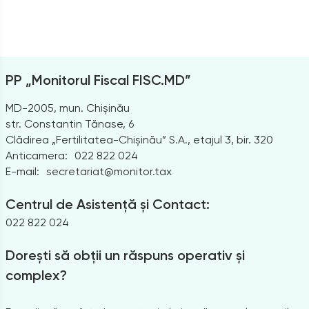
PP „Monitorul Fiscal FISC.MD”
MD-2005, mun. Chișinău
str. Constantin Tănase, 6
Clădirea „Fertilitatea-Chișinău” S.A., etajul 3, bir. 320
Anticamera:
022 822 024
E-mail:
secretariat@monitor.tax
Centrul de Asistență și Contact:
022 822 024
Dorești să obții un răspuns operativ și
complex?