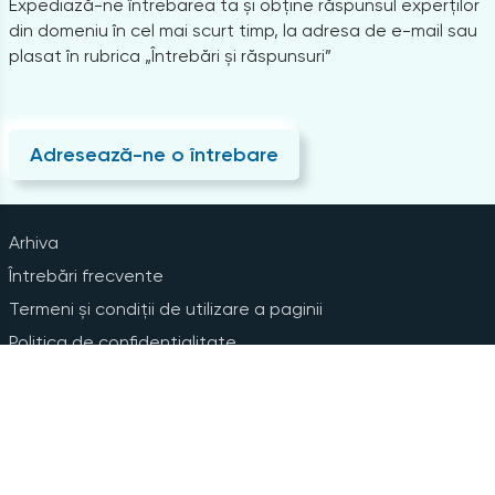
Expediază-ne întrebarea ta și obține răspunsul experților
din domeniu în cel mai scurt timp, la adresa de e-mail sau
plasat în rubrica „Întrebări și răspunsuri”
Adresează-ne o întrebare
Arhiva
Întrebări frecvente
Termeni și condiții de utilizare a paginii
Politica de confidențialitate
Instrucțiuni pentru ștergerea contului
Abonare la Newsline