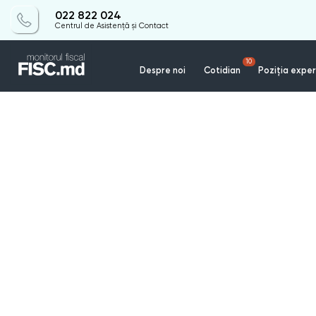
022 822 024
Centrul de Asistență și Contact
10
Despre noi
Cotidian
Poziția exper