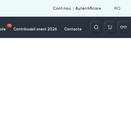
RO
Cont nou
Autentificare
Căutare
10
bile
Contribuabil onest 2026
Contacte