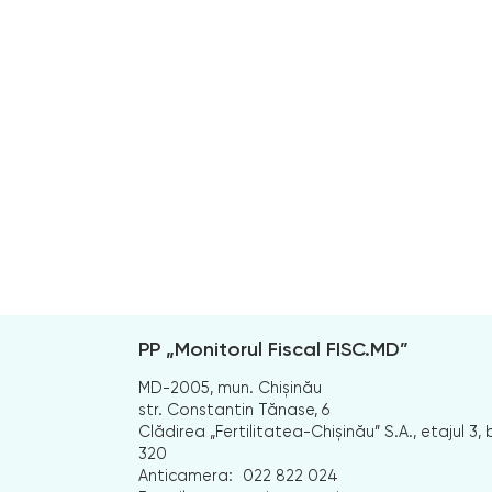
PP „Monitorul Fiscal FISC.MD”
MD-2005, mun. Chișinău
str. Constantin Tănase, 6
Clădirea „Fertilitatea-Chișinău” S.A., etajul 3, b
320
Anticamera:
022 822 024