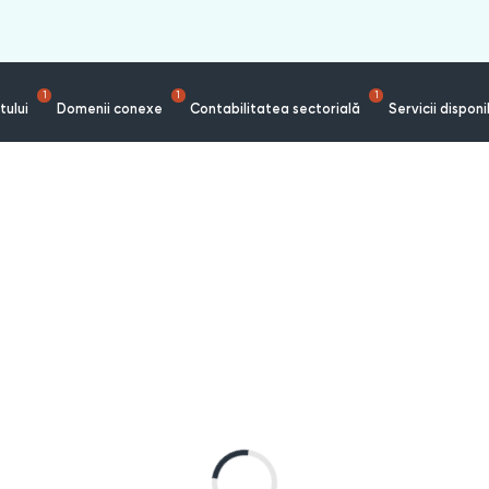
1
1
1
tului
Domenii conexe
Contabilitatea sectorială
Servicii disponi