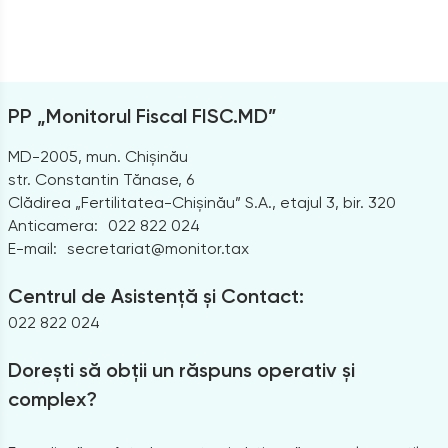
PP „Monitorul Fiscal FISC.MD”
MD-2005, mun. Chișinău
str. Constantin Tănase, 6
Clădirea „Fertilitatea-Chișinău” S.A., etajul 3, bir. 320
Anticamera:
022 822 024
E-mail:
secretariat@monitor.tax
Centrul de Asistență și Contact:
022 822 024
Dorești să obții un răspuns operativ și
complex?