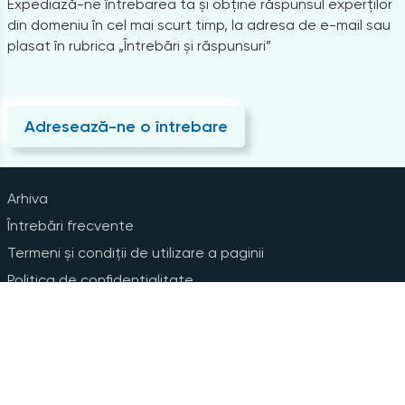
Expediază-ne întrebarea ta și obține răspunsul experților
din domeniu în cel mai scurt timp, la adresa de e-mail sau
plasat în rubrica „Întrebări și răspunsuri”
Adresează-ne o întrebare
Arhiva
Întrebări frecvente
Termeni și condiții de utilizare a paginii
Politica de confidențialitate
Instrucțiuni pentru ștergerea contului
Abonare la Newsline