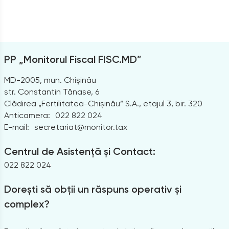
PP „Monitorul Fiscal FISC.MD”
MD-2005, mun. Chișinău
str. Constantin Tănase, 6
Clădirea „Fertilitatea-Chișinău” S.A., etajul 3, bir. 320
Anticamera:
022 822 024
E-mail:
secretariat@monitor.tax
Centrul de Asistență și Contact:
022 822 024
Dorești să obții un răspuns operativ și
complex?