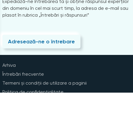
Expediază-ne întrebarea ta și obține răspunsul experților
din domeniu în cel mai scurt timp, la adresa de e-mail sau
plasat în rubrica „Întrebări și răspunsuri”
Adresează-ne o întrebare
Arhiva
Întrebări frecvente
Termeni și condiții de utilizare a paginii
Politica de confidențialitate
Instrucțiuni pentru ștergerea contului
Abonare la Newsline