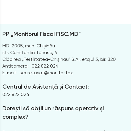
PP „Monitorul Fiscal FISC.MD”
MD-2005, mun. Chișinău
str. Constantin Tănase, 6
Clădirea „Fertilitatea-Chișinău” S.A., etajul 3, bir. 320
Anticamera:
022 822 024
E-mail:
secretariat@monitor.tax
Centrul de Asistență și Contact:
022 822 024
Dorești să obții un răspuns operativ și
complex?