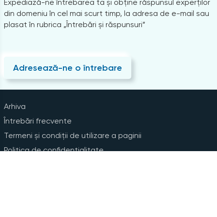
Expediază-ne întrebarea ta și obține răspunsul experților
din domeniu în cel mai scurt timp, la adresa de e-mail sau
plasat în rubrica „Întrebări și răspunsuri”
Adresează-ne o întrebare
Arhiva
Întrebări frecvente
Termeni și condiții de utilizare a paginii
Politica de confidențialitate
Instrucțiuni pentru ștergerea contului
Abonare la Newsline