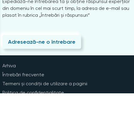
Expediază-ne întrebarea ta și obține răspunsul experților
din domeniu în cel mai scurt timp, la adresa de e-mail sau
plasat în rubrica „Întrebări și răspunsuri”
Adresează-ne o întrebare
Arhiva
Întrebări frecvente
Termeni și condiții de utilizare a paginii
Politica de confidențialitate
Instrucțiuni pentru ștergerea contului
Abonare la Newsline