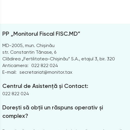
PP „Monitorul Fiscal FISC.MD”
MD-2005, mun. Chișinău
str. Constantin Tănase, 6
Clădirea „Fertilitatea-Chișinău” S.A., etajul 3, bir. 320
Anticamera:
022 822 024
E-mail:
secretariat@monitor.tax
Centrul de Asistență și Contact:
022 822 024
Dorești să obții un răspuns operativ și
complex?