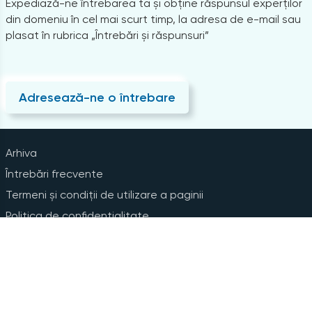
Expediază-ne întrebarea ta și obține răspunsul experților
din domeniu în cel mai scurt timp, la adresa de e-mail sau
plasat în rubrica „Întrebări și răspunsuri”
Adresează-ne o întrebare
Arhiva
Întrebări frecvente
Termeni și condiții de utilizare a paginii
Politica de confidențialitate
Instrucțiuni pentru ștergerea contului
Abonare la Newsline