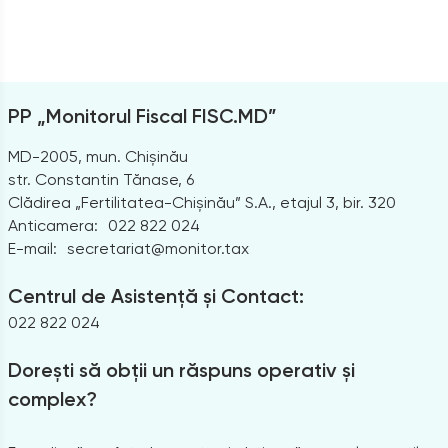
PP „Monitorul Fiscal FISC.MD”
MD-2005, mun. Chișinău
str. Constantin Tănase, 6
Clădirea „Fertilitatea-Chișinău” S.A., etajul 3, bir. 320
Anticamera:
022 822 024
E-mail:
secretariat@monitor.tax
Centrul de Asistență și Contact:
022 822 024
Dorești să obții un răspuns operativ și
complex?