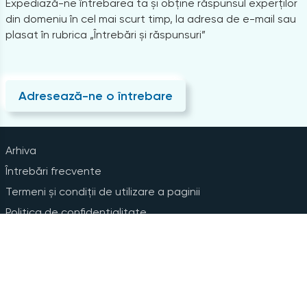
Expediază-ne întrebarea ta și obține răspunsul experților
din domeniu în cel mai scurt timp, la adresa de e-mail sau
plasat în rubrica „Întrebări și răspunsuri”
Adresează-ne o întrebare
Arhiva
Întrebări frecvente
Termeni și condiții de utilizare a paginii
Politica de confidențialitate
Instrucțiuni pentru ștergerea contului
Abonare la Newsline