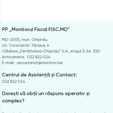
PP „Monitorul Fiscal FISC.MD”
MD-2005, mun. Chișinău
str. Constantin Tănase, 6
Clădirea „Fertilitatea-Chișinău” S.A., etajul 3, bir. 320
Anticamera:
022 822 024
E-mail:
secretariat@monitor.tax
Centrul de Asistență și Contact:
022 822 024
Dorești să obții un răspuns operativ și
complex?