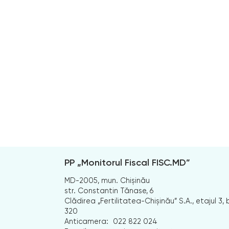
PP „Monitorul Fiscal FISC.MD”
MD-2005, mun. Chișinău
str. Constantin Tănase, 6
Clădirea „Fertilitatea-Chișinău” S.A., etajul 3, b
320
Anticamera:
022 822 024