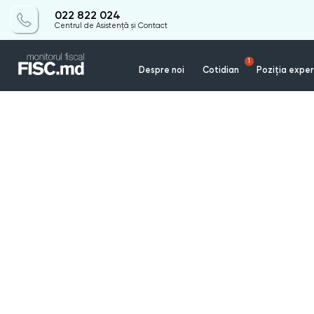
022 822 024
Centrul de Asistență și Contact
1
Despre noi
Cotidian
Poziția exper