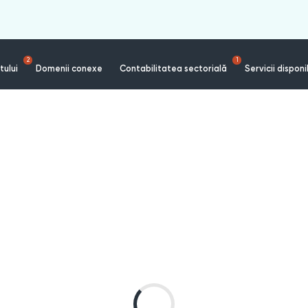
2
1
tului
Domenii conexe
Contabilitatea sectorială
Servicii disponi