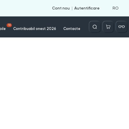
RO
Cont nou
Autentificare
Căutare
10
bile
Contribuabil onest 2026
Contacte