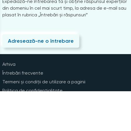
Expediază-ne întrebarea ta și obține răspunsul experților
din domeniu în cel mai scurt timp, la adresa de e-mail sau
plasat în rubrica „Întrebări și răspunsuri”
Adresează-ne o întrebare
Arhiva
Întrebări frecvente
Termeni și condiții de utilizare a paginii
Politica de confidențialitate
Instrucțiuni pentru ștergerea contului
Abonare la Newsline