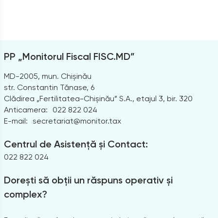
PP „Monitorul Fiscal FISC.MD”
MD-2005, mun. Chișinău
str. Constantin Tănase, 6
Clădirea „Fertilitatea-Chișinău” S.A., etajul 3, bir. 320
Anticamera:
022 822 024
E-mail:
secretariat@monitor.tax
Centrul de Asistență și Contact:
022 822 024
Dorești să obții un răspuns operativ și
complex?