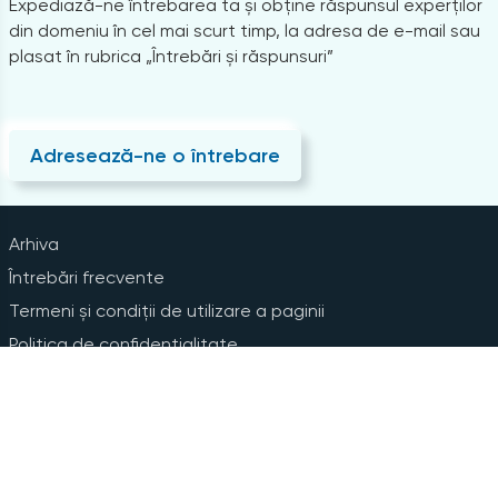
Expediază-ne întrebarea ta și obține răspunsul experților
din domeniu în cel mai scurt timp, la adresa de e-mail sau
plasat în rubrica „Întrebări și răspunsuri”
Adresează-ne o întrebare
Arhiva
Întrebări frecvente
Termeni și condiții de utilizare a paginii
Politica de confidențialitate
Instrucțiuni pentru ștergerea contului
Abonare la Newsline