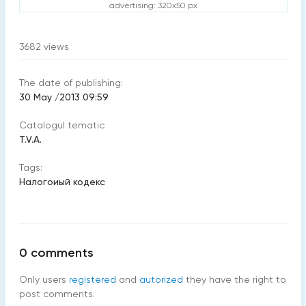
advertising: 320x50 px
3682
views
The date of publishing:
30 May /2013 09:59
Catalogul tematic
T.V.A.
Tags:
Налогоиый кодекс
0
comments
Only users
registered
and
autorized
they have the right to
post comments.