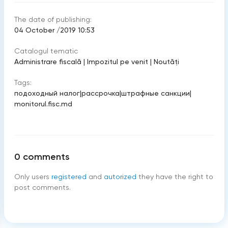
The date of publishing:
04 October /2019 10:53
Catalogul tematic
Administrare fiscală
|
Impozitul pe venit
|
Noutăți
Tags:
подоходный налог
|
рассрочка
|
штрафные санкции
|
monitorul.fisc.md
0
comments
Only users
registered
and
autorized
they have the right to
post comments.