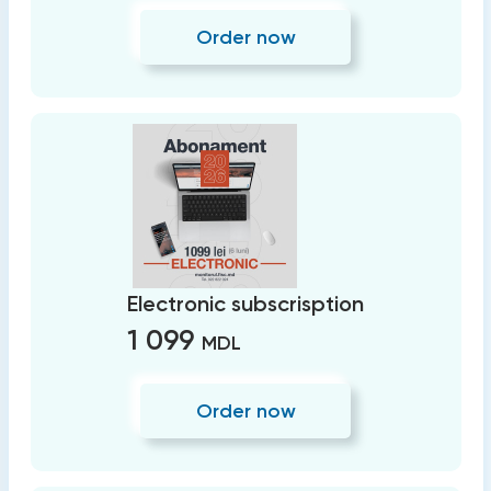
Order now
Electronic subscrisption
1 099
MDL
Order now