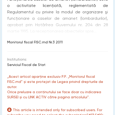
o activitate licenţiată, reglementată de
Regulamentul cu privire la modul de organizare şi
funcţionare a caselor de amanet (lombardurilor),
aprobat prin Hotărîrea Guvernului nr. 204 din 28
martie 1995. La recepţionarea obiectelor spre...
Monitorul fiscal FISC.md Nr.3 2011
Institutions:
Serviciul Fiscal de Stat
„Acest articol aparține exclusiv P.P. „Monitorul fiscal
FISC.md” și este protejat de Legea privind drepturile de
autor.
Orice preluare a conținutului se face doar cu indicarea
SURSEI și cu LINK ACTIV către pagina articolului”.
This article is intended only for subscribed users. For