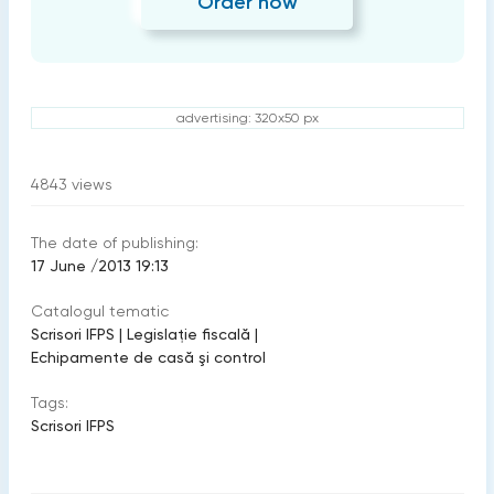
Order now
advertising: 320x50 px
4843
views
The date of publishing:
17 June /2013 19:13
Catalogul tematic
Scrisori IFPS
|
Legislație fiscală
|
Echipamente de casă şi control
Tags:
Scrisori IFPS