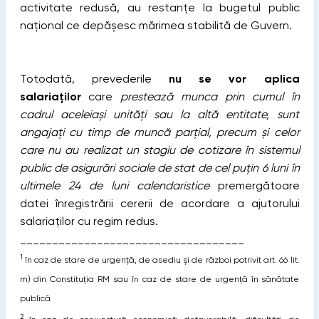
activitate redusă, au restanțe la bugetul public
național ce depășesc mărimea stabilită de Guvern.
Totodată, prevederile
nu se vor aplica
salariaților
care
prestează munca prin cumul în
cadrul aceleiași unități sau la altă entitate, sunt
angajați cu timp de muncă parțial, precum și celor
care nu au realizat un stagiu de cotizare în sistemul
public de asigurări sociale de stat de cel puțin 6 luni în
ultimele 24 de luni calendaristice
premergătoare
datei înregistrării cererii de acordare a ajutorului
salariaților cu regim redus.
___________________________________
1
în caz de stare de urgență, de asediu și de război potrivit art. 66 lit.
m) din Constituția RM sau în caz de stare de urgență în sănătate
publică
2