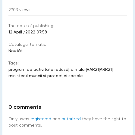
2903
views
The date of publishing:
12 April /2022 07:58
Catalogul tematic
Noutăți
Tags:
program de activitate redusă
|
formular
|
RAR21
|
ARR21
|
ministerul muncii și protecției sociale
0
comments
Only users
registered
and
autorized
they have the right to
post comments.