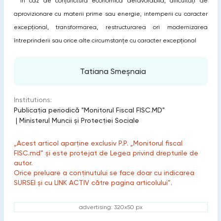
în caz de conjunctură economică defavorabilă, dificultăți de
aprovizionare cu materii prime sau energie, intemperii cu caracter
excepțional, transformarea, restructurarea ori modernizarea
întreprinderii sau orice alte circumstanțe cu caracter excepțional
Tatiana Smeșnaia
Institutions:
Publicaţia periodică "Monitorul Fiscal FISC.MD"
|
Ministerul Muncii și Protecției Sociale
„Acest articol aparține exclusiv P.P. „Monitorul fiscal
FISC.md” și este protejat de Legea privind drepturile de
autor.
Orice preluare a conținutului se face doar cu indicarea
SURSEI și cu LINK ACTIV către pagina articolului”.
advertising: 320x50 px