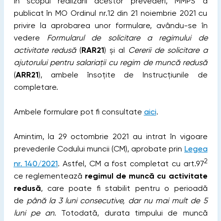
În scopul realizării acestor prevederi, MMPS a
publicat în MO Ordinul nr.12 din 21 noiembrie 2021 cu
privire la aprobarea unor formulare, avându-se în
vedere
Formularul de solicitare a regimului de
activitate redusă
(
RAR21
) și al
Cererii de solicitare a
ajutorului pentru salariații cu regim de muncă redusă
(
ARR21
), ambele însoțite de Instrucțiunile de
completare.
Ambele formulare pot fi consultate
aici
.
Amintim, la 29 octombrie 2021 au intrat în vigoare
prevederile Codului muncii (CM), aprobate prin
Legea
2
nr. 140/2021
. Astfel, CM a fost completat cu art.97
ce reglementează
regimul de muncă cu activitate
redusă
, care poate fi stabilit pentru o perioadă
de
până la 3 luni consecutive, dar nu mai mult de 5
luni pe an
. Totodată, durata timpului de muncă