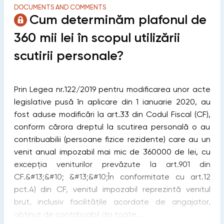
DOCUMENTS AND COMMENTS
Cum determinăm plafonul de
360 mii lei în scopul utilizării
scutirii personale?
Prin Legea nr.122/2019 pentru modificarea unor acte
legislative pusă în aplicare din 1 ianuarie 2020, au
fost aduse modificări la art.33 din Codul Fiscal (CF),
conform cărora dreptul la scutirea personală o au
contribuabilii (persoane fizice rezidente) care au un
venit anual impozabil mai mic de 360000 de lei, cu
excepția veniturilor prevăzute la art.901 din
CF.&#13;&#10; &#13;&#10;În conformitate cu art.12
pct.4) din CF, venitul impozabil reprezintă venitul
brut, inclusiv facilitățile acordate de angajator,
obținut de contribuabil din toate...