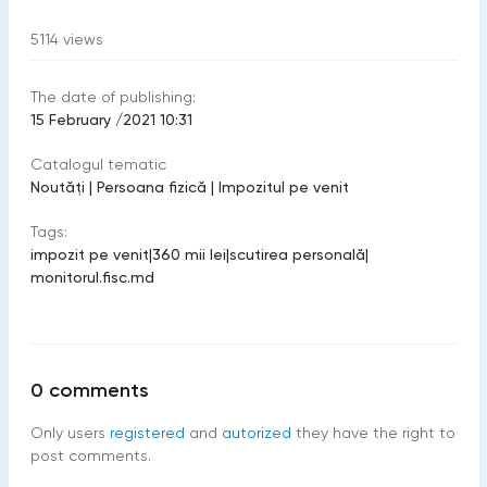
5114
views
The date of publishing:
15 February /2021 10:31
Catalogul tematic
Noutăți
|
Persoana fizică
|
Impozitul pe venit
Tags:
impozit pe venit
|
360 mii lei
|
scutirea personală
|
monitorul.fisc.md
0
comments
Only users
registered
and
autorized
they have the right to
post comments.