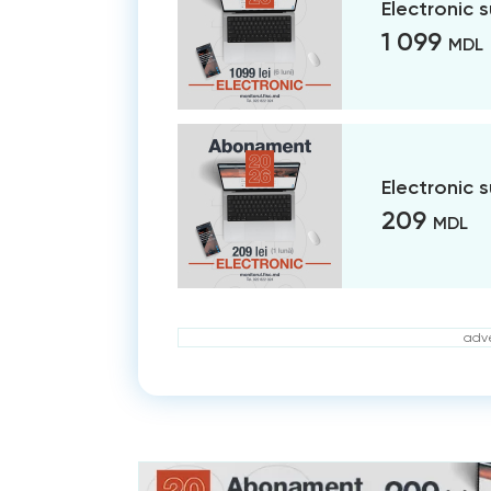
Electronic 
1 099
MDL
Electronic 
209
MDL
adve