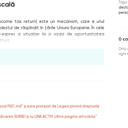
Tags:
iscală
decl
perso
income tax return) este un mecanism, care e unul
stul de răspîndit în ţările Uniunii Europene. În cele
expres a situaţiei la zi vizavi de oportunitatea
0
c
dova.
Only 
right
fiscal FISC.md” și este protejat de Legea privind drepturile
dicarea SURSEI și cu LINK ACTIV către pagina articolului”.