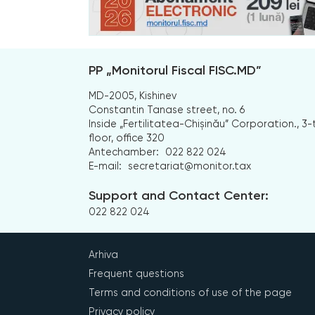
PP „Monitorul Fiscal FISC.MD”
MD-2005, Kishinev
Constantin Tanase street, no. 6
Inside „Fertilitatea-Chișinău” Corporation., 3-
floor, office 320
Antechamber:
022 822 024
E-mail:
secretariat@monitor.tax
Support and Contact Center:
022 822 024
Arhiva
Frequent questions
Terms and conditions of use of the page
Privacy policy