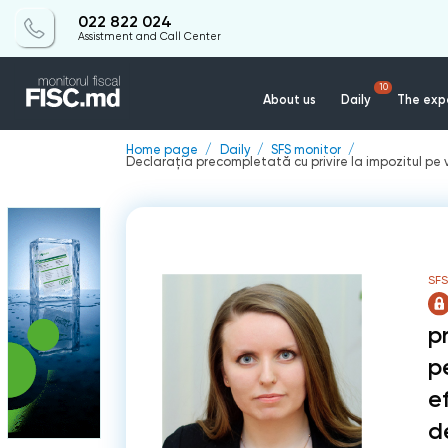
022 822 024
Assistment and Call Center
10
About us
Daily
The expe
Home page
Daily
SFS monitor
Declaraţia precompletată cu privire la impozitul pe v
SF
pr
p
e
d