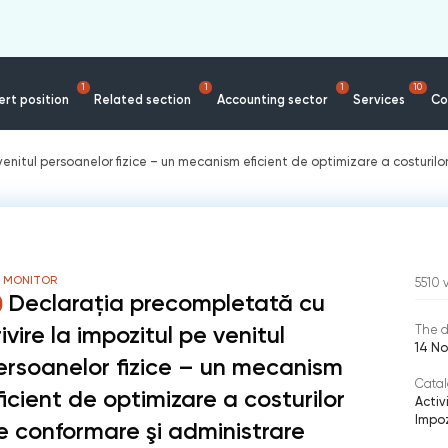
1
1
1
10
rt position
Related section
Accounting sector
Services
Co
enitul persoanelor fizice – un mecanism eficient de optimizare a costurilo
S MONITOR
5510
Declaraţia precompletată cu
ivire la impozitul pe venitul
The d
14 No
ersoanelor fizice – un mecanism
Catal
ficient de optimizare a costurilor
Activ
Impoz
e conformare şi administrare