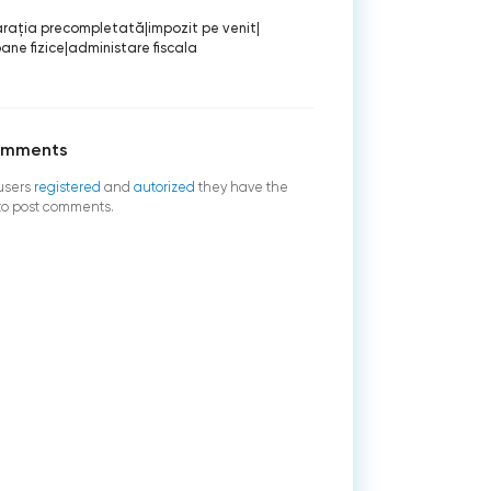
araţia precompletată
|
impozit pe venit
|
ane fizice
|
administare fiscala
omments
users
registered
and
autorized
they have the
 to post comments.