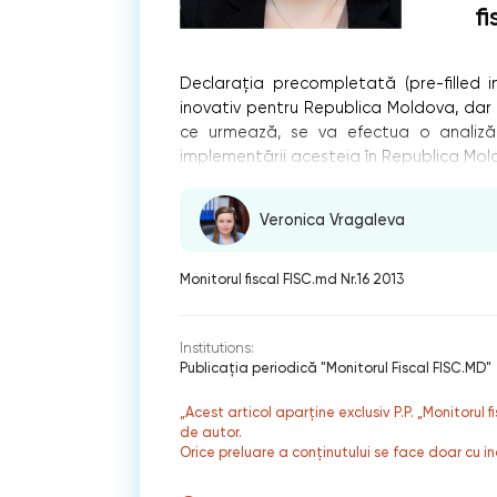
f
Declaraţia precompletată (pre-filled 
inovativ pentru Republica Moldova, dar de
ce urmează, se va efectua o analiză-
implementării acesteia în Republica Mol
Veronica Vragaleva
Monitorul fiscal FISC.md Nr.16 2013
Institutions:
Publicaţia periodică "Monitorul Fiscal FISC.MD"
„Acest articol aparține exclusiv P.P. „Monitorul 
de autor.
Orice preluare a conținutului se face doar cu in