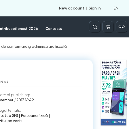
EN
New account
Sign in
Căutare
ntribuabil onest 2026
Contacts
r de conformare şi administrare fiscală
views
ate of publishing:
vember /2013 16:42
ogul tematic
itatea SFS
|
Persoana fizică
|
itul pe venit