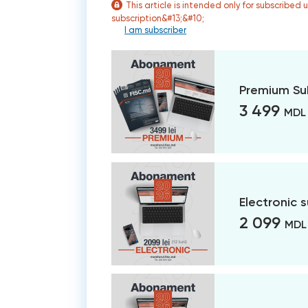
This article is intended only for subscribed 
subscription&#13;&#10;
I am subscriber
Premium Su
3 499
MDL
Electronic 
2 099
MDL