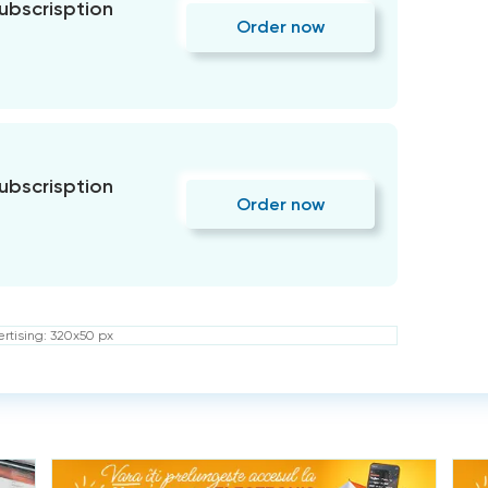
subscrisption
Order now
subscrisption
Order now
rtising: 320x50 px