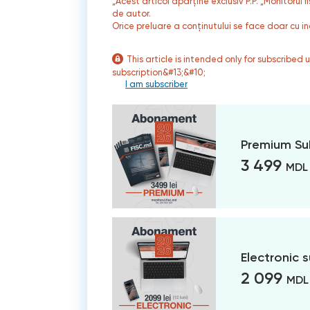
„Acest articol aparține exclusiv P.P. „Monitorul 
de autor.
Orice preluare a conținutului se face doar cu in
This article is intended only for subscribed 
subscription&#13;&#10;
I am subscriber
Premium Su
3 499
MDL
Electronic 
2 099
MDL