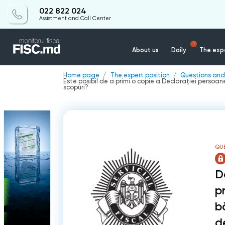
022 822 024
Assistment and Call Center
1
About us
Daily
The expe
Home page
The expert position
Questions and
Este posibil de a primi o copie a Declarației persoanei 
scopuri?
QU
D
pr
b
de