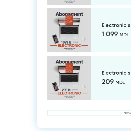
Electronic 
1 099
MDL
Electronic 
209
MDL
adve