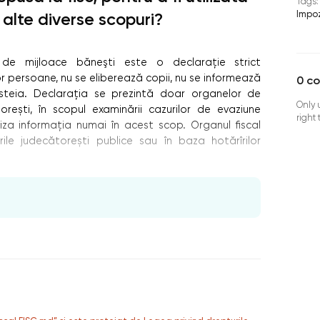
Tags:
Impoz
n alte diverse scopuri?
ul de mijloace băneşti este o declaraţie strict
or persoane, nu se eliberează copii, nu se informează
0
c
esteia. Declarația se prezintă doar organelor de
Only 
orești, în scopul examinării cazurilor de evaziune
right
iliza informația numai în acest scop. Organul fiscal
ile judecătorești publice sau în baza hotărîrilor