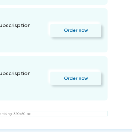
subscrisption
Order now
subscrisption
Order now
rtising: 320x50 px