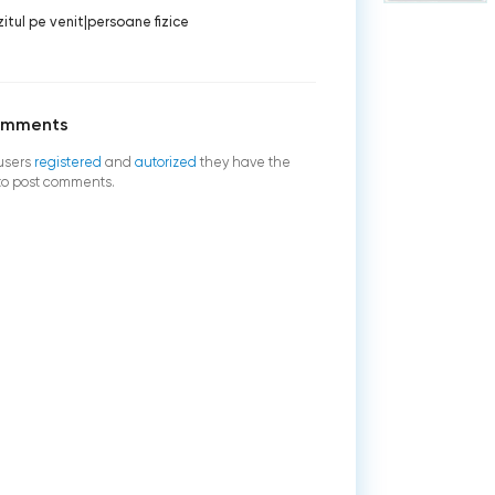
itul pe venit
|
persoane fizice
omments
users
registered
and
autorized
they have the
 to post comments.