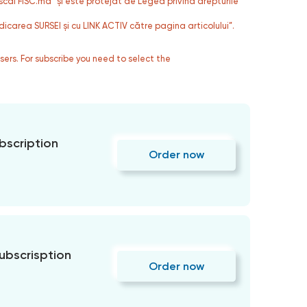
fiscal FISC.md” și este protejat de Legea privind drepturile
dicarea SURSEI și cu LINK ACTIV către pagina articolului”.
users. For subscribe you need to select the
bscription
Order now
subscrisption
Order now