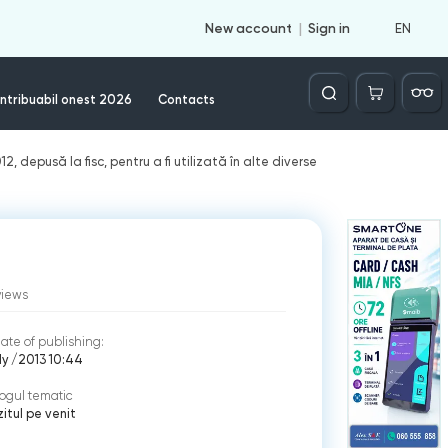
EN
New account
Sign in
Căutare
ntribuabil onest 2026
Contacts
2, depusă la fisc, pentru a fi utilizată în alte diverse
views
ate of publishing:
ly /2013 10:44
ogul tematic
itul pe venit