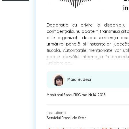
î
Declaraţia cu privire la disponibil
confidențială, nu poate fi transmisă alt
alte organizații despre existența ac
urmărire penală și instanțelor judecăt
fiscală. Autoritățile menționate vor ut
poate dezvălui informația în procedur
judiciare pe...
Maia Budeci
Monitorul fiscal FISC.md Nr.14 2013
Institutions:
Serviciul Fiscal de Stat