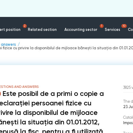
2
1
10
rt position
Related section
Accounting sector
Services
Co
 answers
fizice cu privire la disponibilul de mijloace bănești la situația din 01.01.201
ESTIONS AND ANSWERS
3825
Este posibil de a primi o copie a
eclarației persoanei fizice cu
The d
23 Ju
ivire la disponibilul de mijloace
Catal
ănești la situația din 01.01.2012,
Impoz
pusă la fisc, pentru a fi utilizată