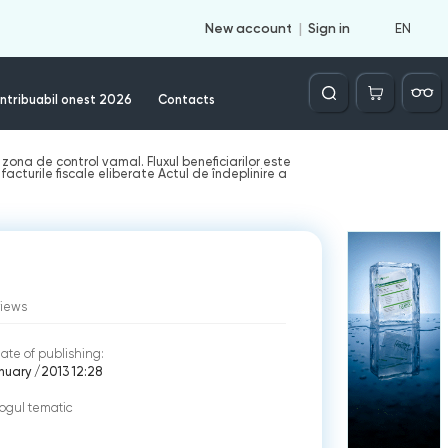
EN
New account
Sign in
Căutare
ntribuabil onest 2026
Contacts
zona de control vamal. Fluxul beneficiarilor este
acturile fiscale eliberate Actul de îndeplinire a
views
ate of publishing:
nuary /2013 12:28
ogul tematic