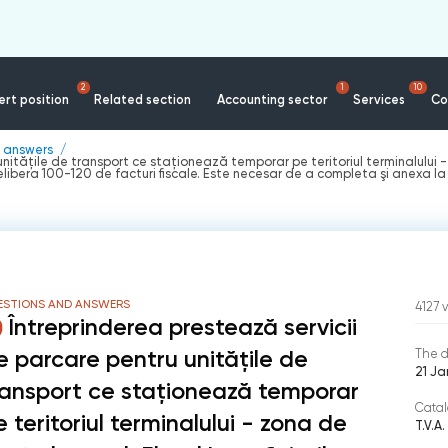
2
1
10
rt position
Related section
Accounting sector
Services
Co
 answers
nităţile de transport ce staţionează temporar pe teritoriul terminalului - 
libera 100-120 de facturi fiscale. Este necesar de a completa şi anexa la f
ESTIONS AND ANSWERS
4127
Întreprinderea prestează servicii
e parcare pentru unităţile de
The d
21 Ja
ransport ce staţionează temporar
Catal
e teritoriul terminalului - zona de
T.V.A.