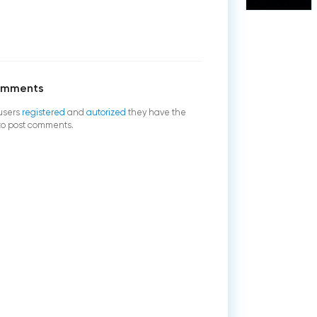
omments
users
registered
and
autorized
they have the
 to post comments.