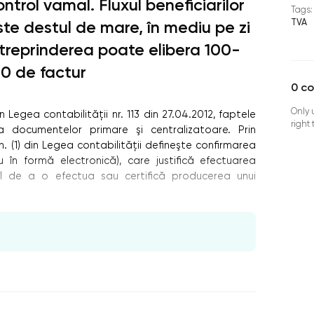
ontrol vamal. Fluxul beneficiarilor
Tags:
TVA
ste destul de mare, în mediu pe zi
ntreprinderea poate elibera 100-
20 de factur
0
c
Only 
n Legea contabilităţii nr. 113 din 27.04.2012, faptele
right
 documentelor primare şi centralizatoare. Prin
. (1) din Legea contabilităţii defineşte confirmarea
în formă electronică), care justifică efectuarea
ul de a o efectua sau certifică producerea unui