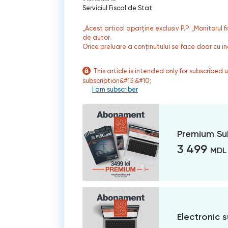
Serviciul Fiscal de Stat
„Acest articol aparține exclusiv P.P. „Monitorul 
de autor.
Orice preluare a conținutului se face doar cu in
This article is intended only for subscribed 
subscription&#13;&#10;
I am subscriber
Premium Su
3 499
MDL
Electronic 