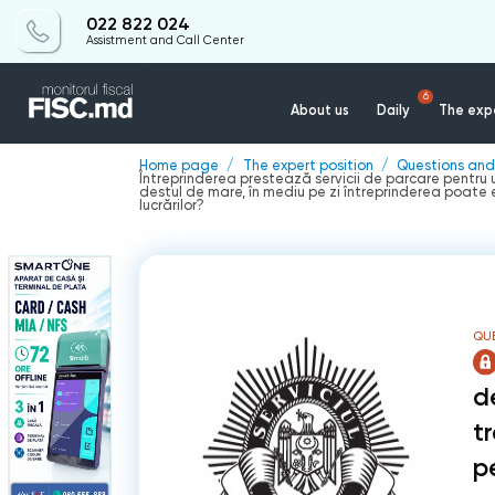
022 822 024
Assistment and Call Center
6
About us
Daily
The expe
Home page
The expert position
Questions and
Întreprinderea prestează servicii de parcare pentru u
destul de mare, în mediu pe zi întreprinderea poate e
lucrărilor?
QU
d
t
p