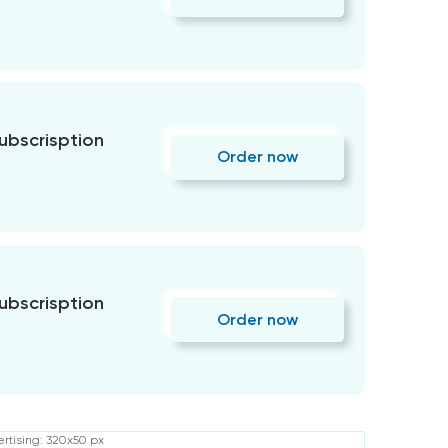
subscrisption
Order now
subscrisption
Order now
rtising: 320x50 px