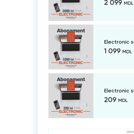
2 099
MDL
Electronic 
1 099
MDL
Electronic 
209
MDL
adve