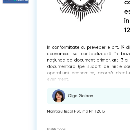
c
e
î
1
În conformitate cu prevederile art. 19 di
economice se contabilizează în baza
noţiunea de document primar, art. 3 alin
documentară (pe suport de hîrtie sau 
operaţiunii economice, acordă drept
eveniment.
Olga Golban
Monitorul fiscal FISC.md Nr.11 2013
Institutions: