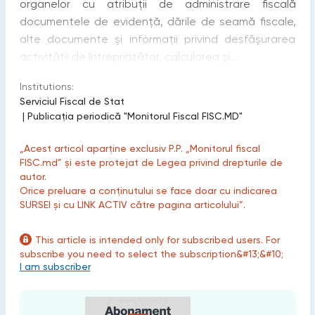
organelor cu atribuţii de administrare fiscală
documentele de evidenţă, dările de seamă fiscale,
alte documente şi informaţii privind desfăşurarea
activităţii de întreprinzător, calcularea şi...
Institutions:
Serviciul Fiscal de Stat
|
Publicaţia periodică "Monitorul Fiscal FISC.MD"
„Acest articol aparține exclusiv P.P. „Monitorul fiscal
FISC.md” și este protejat de Legea privind drepturile de
autor.
Orice preluare a conținutului se face doar cu indicarea
SURSEI și cu LINK ACTIV către pagina articolului”.
This article is intended only for subscribed users. For
subscribe you need to select the subscription&#13;&#10;
I am subscriber