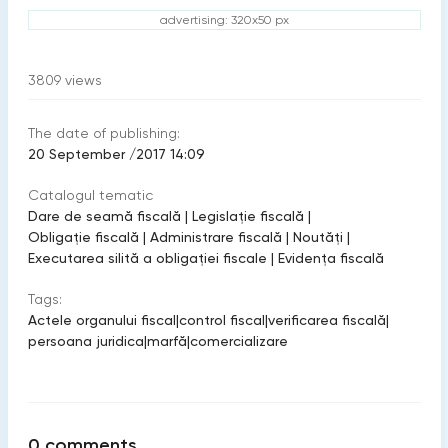
advertising: 320x50 px
3809
views
The date of publishing:
20 September /2017 14:09
Catalogul tematic
Dare de seamă fiscală
|
Legislație fiscală
|
Obligație fiscală
|
Administrare fiscală
|
Noutăți
|
Executarea silită a obligației fiscale
|
Evidenţa fiscală
Tags:
Actele organului fiscal
|
control fiscal
|
verificarea fiscală
|
persoana juridica
|
marfă
|
comercializare
0
comments