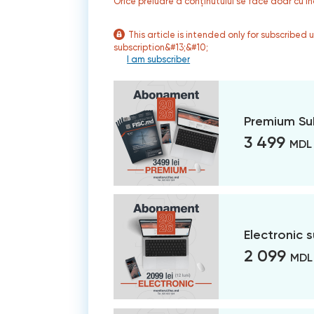
Orice preluare a conținutului se face doar cu in
This article is intended only for subscribed 
subscription&#13;&#10;
I am subscriber
Premium Su
3 499
MDL
Electronic 
2 099
MDL