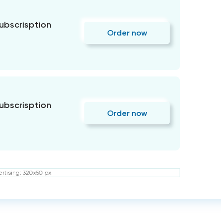
subscrisption
Order now
subscrisption
Order now
rtising: 320x50 px