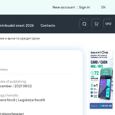
EN
New account
Sign in
Căutare
ntribuabil onest 2026
Contacts
ния и вычета кредитором
views
ate of publishing:
ecember /2021 08:02
ogul tematic
ana fizică
|
Legislație fiscală
та
|
долг
|
кредит