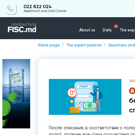
022 822 024
Assistment and Call Center
6
About us
Daily
The expe
Home page
The expert position
Questions and
QU
б
с
После списания, в соответствии с пол
долга, должник все-таки осуществил оп