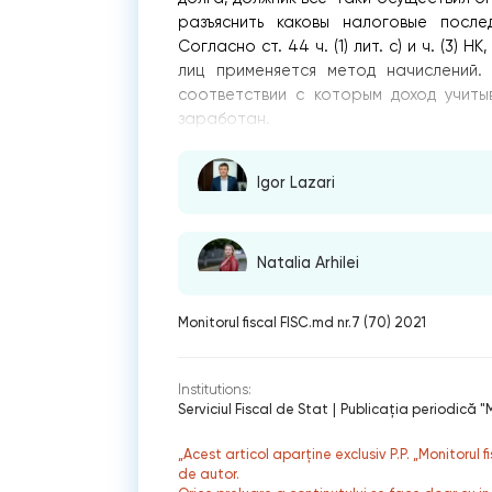
разъяснить каковы налоговые после
Согласно ст. 44 ч. (1) лит. с) и ч. (3)
лиц применяется метод начислений.
соответствии с которым доход учиты
заработан.
Igor Lazari
Natalia Arhilei
Monitorul fiscal FISC.md nr.7 (70) 2021
Institutions:
Serviciul Fiscal de Stat
|
Publicaţia periodică "M
„Acest articol aparține exclusiv P.P. „Monitorul 
de autor.