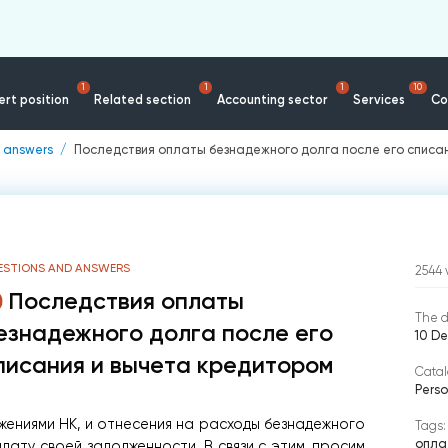
1
1
1
10
rt position
Related section
Accounting sector
Services
Co
 answers
Последствия оплаты безнадежного долга после его списа
ESTIONS AND ANSWERS
2544
Последствия оплаты
The d
езнадежного долга после его
10 D
писания и вычета кредитором
Catal
Perso
ожениями НК, и отнесения на расходы безнадежного
Tags:
опла
лату своей задолженности. В связи с этим, просим