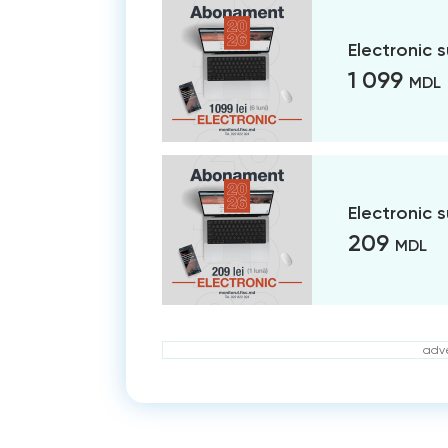
Electronic 
1 099
MDL
Electronic 
209
MDL
adve