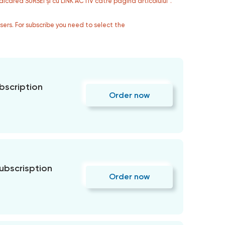
dicarea SURSEI și cu LINK ACTIV către pagina articolului”.
users. For subscribe you need to select the
bscription
Order now
subscrisption
Order now