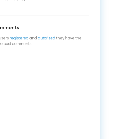
omments
users
registered
and
autorized
they have the
 to post comments.