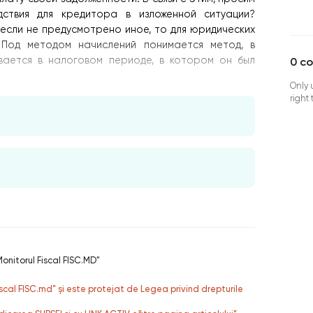
дствия для кредитора в изложенной ситуации?
 НК, если не предусмотрено иное, то для юридических
 Под методом начислений понимается метод, в
вается в налоговом периоде, в котором он был
0
c
Only 
right
onitorul Fiscal FISC.MD"
fiscal FISC.md” și este protejat de Legea privind drepturile