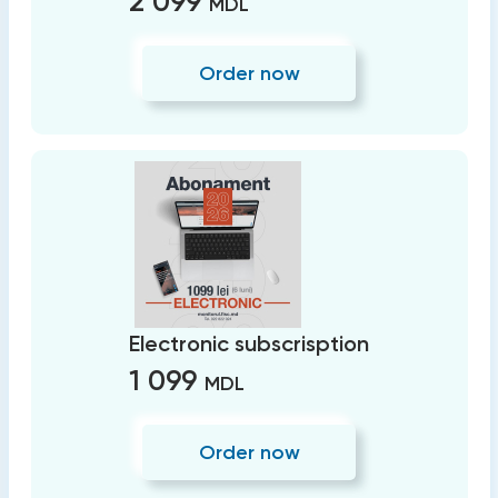
2 099
MDL
Order now
Electronic subscrisption
1 099
MDL
Order now