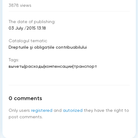
3878
views
The date of publishing:
03 July /2015 13:18
Catalogul tematic
Drepturile şi obligaţiile contribuabilului
Tags:
вычеты
|
расходы
|
компенсации
|
транспорт
0
comments
Only users
registered
and
autorized
they have the right to
post comments.