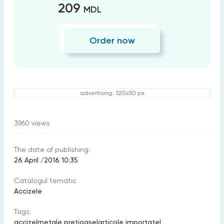
209
MDL
Order now
advertising: 320x50 px
3960
views
The date of publishing:
26 April /2016 10:35
Catalogul tematic
Accizele
Tags:
accize
|
metale preţioase
|
articole importate
|