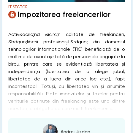
IT SECTOR
Impozitarea freelancerilor
Activ&acirc;nd &icirc;n calitate de freelanceri,
&bdquo;liberii profesioniști&rdquo; din domeniul
tehnologiilor informaționale (TIC) beneficiază de o
mulțime de avantaje față de persoanele angajate la
birou, printre care se evidențiază libertatea și
independența (libertatea de a alege jobul,
libertatea de a lucra din orice loc etc.), fapt
incontestabil. Totuși, cu libertatea vin și anumite
responsabilități. Plata impozitelor și taxelor pentru
veniturile obținute din freelancing este una dintre
acestea, o obligație pe care mulți freelanceri o...
Andrei Jizdan