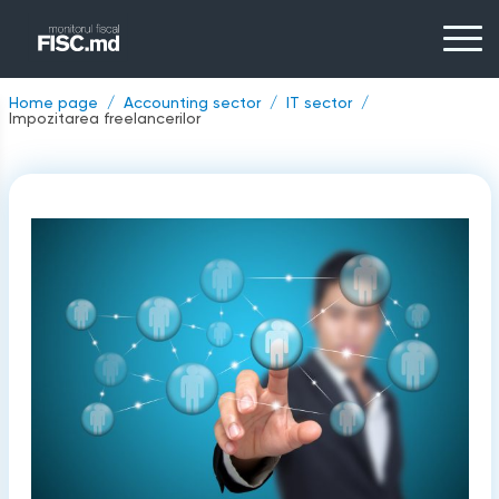
Home page
Accounting sector
IT sector
Impozitarea freelancerilor