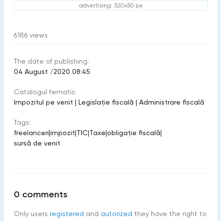
advertising: 320x50 px
6186
views
The date of publishing:
04 August /2020 08:45
Catalogul tematic
Impozitul pe venit
|
Legislație fiscală
|
Administrare fiscală
Tags:
freelanceri
|
impozit
|
TIC
|
Taxe
|
obligaţie fiscală
|
sursă de venit
0
comments
Only users
registered
and
autorized
they have the right to