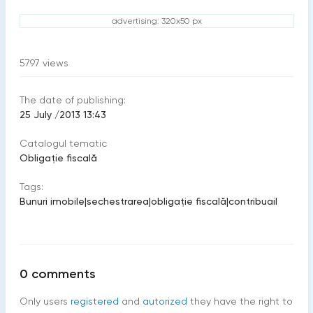
advertising: 320x50 px
5797
views
The date of publishing:
25 July /2013 13:43
Catalogul tematic
Obligație fiscală
Tags:
Bunuri imobile
|
sechestrarea
|
obligaţie fiscală
|
contribuail
0
comments
Only users
registered
and
autorized
they have the right to