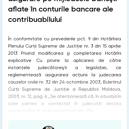
aflate în conturile bancare ale
contribuabilului
În conformitate cu prevederile pct. 9 din Hotărîrea
Plenului Curţii Supreme de Justiţie nr. 3 din 15 aprilie
2013 Privind modificarea şi completarea Hotărîrii
explicative Cu privire la aplicarea de către
instanţele judecătoreşti a legislaţiei, ce
reglementează asigurarea acţiunii la judecarea
cauzelor civile nr. 32 din 24 octombrie 2003, Buletinul
Curţii Supreme de Justiţie a Republicii Moldova,
2003, nr. 12, pag. 6 ,,Se atenţionează că, în situaţia în
care partea a contestat în judecată decizia
organului fiscal, aplicată potrivit art. 134...