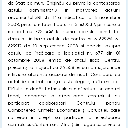
de Stat pe mun. Chișinău cu privire la contestarea
actului administrativ. În motivarea acţiunii
reclamantul SRL „BBB” a indicat că, la 14 noiembrie
2008, pîrîtul a întocmit actul nr. 5-632532, prin care a
majorat cu 725 446 lei suma accizului constatat
diminuat, în baza actului de control nr. 5-629961, 5-
629912 din 10 septembrie 2008 și deciziei asupra
cazului de încălcare a legislaţiei nr. 677 din 01
octombrie 2008, emisă de oﬁciul ﬁscal Centru,
precum și a majorat cu 26 508 lei suma majorării de
întîrziere aferentă accizului diminuat.
Consideră că
actul de control enunţat este ilegal și neîntemeiat.
Pîrîtul și-a depășit atribuţiile și a efectuat un control
ilegal, deoarece la efectuarea controlului au
participat colaboratorii Centrului pentru
Combaterea Crimelor Economice și Corupţiei, care
nu erau în drept să participe la efectuarea
controlului. Conform art. 7 lit. f) din Legea cu privire la