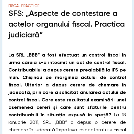
FISCAL PRACTICE
SFS: „Aspecte de contestare a
actelor organului ﬁscal. Practica
judiciară”
La SRL „BBB” a fost efectuat un control ﬁscal în
urma căruia s-a întocmit un act de control ﬁscal.
Contribuabilul a depus cerere prealabilă la IFS pe
mun. Chișinău pe marginea actului de control
ﬁscal. Ulterior a depus cerere de chemare în
judecată, prin care a solicitat anularea actului de
control ﬁscal. Care este rezultatul examinării unei
asemenea cereri și care sunt sfaturile pentru
contribuabili în situația expusă în speță?
La 18
ianuarie 2011, SRL „BBB” a depus o cerere de
chemare în judecată împotriva Inspectoratului Fiscal