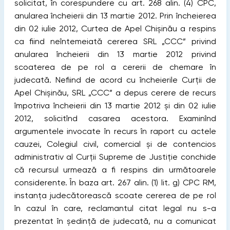
solicitat, în corespundere cu art. 268 alin. (4) CPC,
anularea încheierii din 13 martie 2012. Prin încheierea
din 02 iulie 2012, Curtea de Apel Chișinău a respins
ca ﬁind neîntemeiată cererea SRL „CCC” privind
anularea încheierii din 13 martie 2012 privind
scoaterea de pe rol a cererii de chemare în
judecată. Neﬁind de acord cu încheierile Curţii de
Apel Chișinău, SRL „CCC” a depus cerere de recurs
împotriva încheierii din 13 martie 2012 și din 02 iulie
2012, solicitînd casarea acestora. Examinînd
argumentele invocate în recurs în raport cu actele
cauzei, Colegiul civil, comercial și de contencios
administrativ al Curţii Supreme de Justiţie conchide
că recursul urmează a ﬁ respins din următoarele
considerente. În baza art. 267 alin. (1) lit. g) CPC RM,
instanţa judecătorească scoate cererea de pe rol
în cazul în care, reclamantul citat legal nu s-a
prezentat în ședinţă de judecată, nu a comunicat