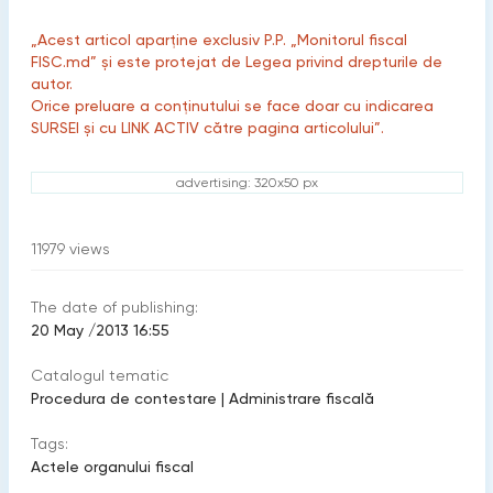
„Acest articol aparține exclusiv P.P. „Monitorul fiscal
FISC.md” și este protejat de Legea privind drepturile de
autor.
Orice preluare a conținutului se face doar cu indicarea
SURSEI și cu LINK ACTIV către pagina articolului”.
advertising: 320x50 px
11979
views
The date of publishing:
20 May /2013 16:55
Catalogul tematic
Procedura de contestare
|
Administrare fiscală
Tags:
Actele organului fiscal