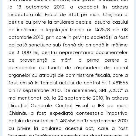
la 18 octombrie 2010, a expediat în adresa
Inspectoratului Fiscal de Stat pe mun. Chișinău o
petiţie cu privire la anularea deciziei asupra cazului
de încălcare a legislaţiei ﬁscale nr. 1425/8 din 08
octombrie 2010, prin care în privinţa societăţii a fost
aplicată sancţiune sub formă de amendă în mărime
de 3 000 lei, pentru neprezentarea documentelor
de provenienţă a mărﬁi la prima cerere a
persoanelor cu funcţii de răspundere din cadrul
organelor cu atribuţii de administrare ﬁscală, care a
fost emisă în temeiul actului de control nr. 1-481556
din 17 septembrie 2010. De asemenea, SRL „CCC” a
mai menţionat că, la 22 septembrie 2010, în adresa
Direcţiei Generale Control Fiscal a IFS pe mun.
Chișinău a fost expediată contestaţia împotriva
actului de control nr. 1-481556 din 17 septembrie 2010
cu privire la anularea acestui act, care a fost
întocmit cu încălcarea normelor de drept material și