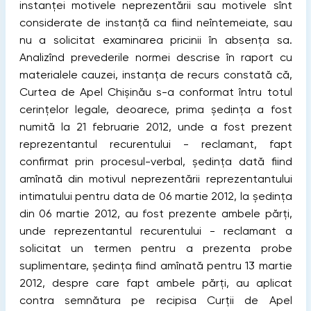
instanţei motivele neprezentării sau motivele sînt
considerate de instanţă ca ﬁind neîntemeiate, sau
nu a solicitat examinarea pricinii în absenţa sa.
Analizînd prevederile normei descrise în raport cu
materialele cauzei, instanţa de recurs constată că,
Curtea de Apel Chișinău s-a conformat întru totul
cerinţelor legale, deoarece, prima ședinţa a fost
numită la 21 februarie 2012, unde a fost prezent
reprezentantul recurentului - reclamant, fapt
conﬁrmat prin procesul-verbal, ședinţa dată ﬁind
amînată din motivul neprezentării reprezentantului
intimatului pentru data de 06 martie 2012, la ședinţa
din 06 martie 2012, au fost prezente ambele părţi,
unde reprezentantul recurentului - reclamant a
solicitat un termen pentru a prezenta probe
suplimentare, ședinţa ﬁind amînată pentru 13 martie
2012, despre care fapt ambele părţi, au aplicat
contra semnătura pe recipisa Curţii de Apel