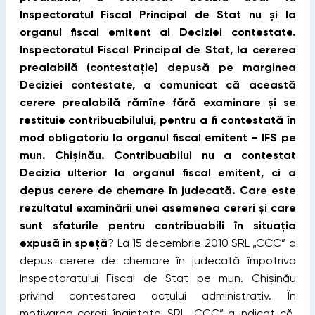
Inspectoratul Fiscal Principal de Stat nu și la
organul ﬁscal emitent al Deciziei contestate.
Inspectoratul Fiscal Principal de Stat, la cererea
prealabilă (contestație) depusă pe marginea
Deciziei contestate, a comunicat că această
cerere prealabilă rămîne fără examinare și se
restituie contribuabilului, pentru a ﬁ contestată în
mod obligatoriu la organul ﬁscal emitent – IFS pe
mun. Chișinău. Contribuabilul nu a contestat
Decizia ulterior la organul ﬁscal emitent, ci a
depus cerere de chemare în judecată. Care este
rezultatul examinării unei asemenea cereri și care
sunt sfaturile pentru contribuabili în situația
expusă în speță
? La 15 decembrie 2010 SRL „CCC” a
depus cerere de chemare în judecată împotriva
Inspectoratului Fiscal de Stat pe mun. Chișinău
privind contestarea actului administrativ. În
motivarea cererii înaintate, SRL „CCC” a indicat că,