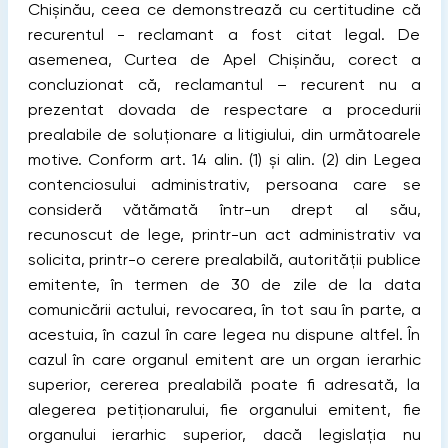
Chișinău, ceea ce demonstrează cu certitudine că
recurentul - reclamant a fost citat legal. De
asemenea, Curtea de Apel Chișinău, corect a
concluzionat că, reclamantul – recurent nu a
prezentat dovada de respectare a procedurii
prealabile de soluţionare a litigiului, din următoarele
motive. Conform art. 14 alin. (1) și alin. (2) din Legea
contenciosului administrativ, persoana care se
consideră vătămată într-un drept al său,
recunoscut de lege, printr-un act administrativ va
solicita, printr-o cerere prealabilă, autorităţii publice
emitente, în termen de 30 de zile de la data
comunicării actului, revocarea, în tot sau în parte, a
acestuia, în cazul în care legea nu dispune altfel. În
cazul în care organul emitent are un organ ierarhic
superior, cererea prealabilă poate ﬁ adresată, la
alegerea petiţionarului, ﬁe organului emitent, ﬁe
organului ierarhic superior, dacă legislaţia nu