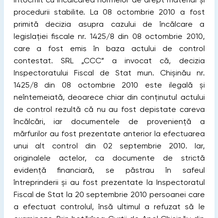
procedurii stabilite. La 08 octombrie 2010 a fost
primită decizia asupra cazului de încălcare a
legislaţiei ﬁscale nr. 1425/8 din 08 octombrie 2010,
care a fost emis în baza actului de control
contestat. SRL „CCC” a invocat că, decizia
Inspectoratului Fiscal de Stat mun. Chișinău nr.
1425/8 din 08 octombrie 2010 este ilegală și
neîntemeiată, deoarece chiar din conţinutul actului
de control rezultă că nu au fost depistate careva
încălcări, iar documentele de provenienţă a
mărfurilor au fost prezentate anterior la efectuarea
unui alt control din 02 septembrie 2010. Iar,
originalele actelor, ca documente de strictă
evidenţă ﬁnanciară, se păstrau în safeul
întreprinderii și au fost prezentate la Inspectoratul
Fiscal de Stat la 20 septembrie 2010 persoanei care
a efectuat controlul, însă ultimul a refuzat să le