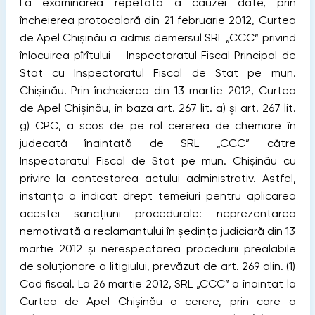
La examinarea repetată a cauzei date, prin
încheierea protocolară din 21 februarie 2012, Curtea
de Apel Chișinău a admis demersul SRL „CCC” privind
înlocuirea pîrîtului – Inspectoratul Fiscal Principal de
Stat cu Inspectoratul Fiscal de Stat pe mun.
Chișinău. Prin încheierea din 13 martie 2012, Curtea
de Apel Chișinău, în baza art. 267 lit. a) și art. 267 lit.
g) CPC, a scos de pe rol cererea de chemare în
judecată înaintată de SRL „CCC” către
Inspectoratul Fiscal de Stat pe mun. Chișinău cu
privire la contestarea actului administrativ. Astfel,
instanţa a indicat drept temeiuri pentru aplicarea
acestei sancţiuni procedurale: neprezentarea
nemotivată a reclamantului în ședinţa judiciară din 13
martie 2012 și nerespectarea procedurii prealabile
de soluţionare a litigiului, prevăzut de art. 269 alin. (1)
Cod ﬁscal. La 26 martie 2012, SRL „CCC” a înaintat la
Curtea de Apel Chișinău o cerere, prin care a