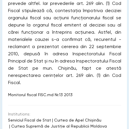
prevede altfel. Iar prevederile art. 269 alin. (1) Cod
Fiscal stipulează că, contestaţia împotriva deciziei
organului ﬁscal sau acţiunii funcţionarului ﬁscal se
depune la organul ﬁscal emitent al deciziei sau al
cărei funcţionar a întreprins acţiunea. Astfel, din
materialele cauzei s-a conﬁrmat că, recurentul -
reclamant a prezentat cererea din 22 septembrie
2010, depusă în adresa Inspectoratului Fiscal
Principal de Stat și nu în adresa Inspectoratului Fiscal
de Stat pe mun. Chișinău, fapt ce atestă
nerespectarea cerinţelor art. 269 alin. (1) din Cod
Fiscal.
Monitorul fiscal FISC.md Nr.13 2013
Institutions:
Serviciul Fiscal de Stat
|
Curtea de Apel Chișinău
|
Curtea Supremă de Justiţie al Republicii Moldova