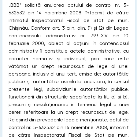
„BBB” solicită anularea actului de control nr. 5-
632532 din 14 noiembrie 2008, întocmit de către
intimatul Inspectoratul Fiscal de Stat pe mun.
Chișinău. Conform art. 3 alin. alin. (1) și (2) din Legea
contenciosului administrativ nr. 793-XIV din 10
februarie 2000, obiect al acţiunii în contenciosul
administrativ îl constituie actele administrative, cu
caracter normativ și individual, prin care este
vătămat un drept recunoscut de lege al unei
persoane, inclusiv al unui terţ, emise de: autorităţile
publice și autorităţile asimilate acestora, în sensul
prezentei legi, subdiviziunile autorităţilor publice,
funcţionarii din structurile speciﬁcate la lit. a) și b),
precum și nesoluţionarea în termenul legal a unei
cereri referitoare la un drept recunoscut de lege.
Reieșind din prevederile legale menţionate, actul de
control nr. 5-632532 din 14 noiembrie 2008, întocmit
de către Inspectoratul Fiscal de Stat pe mun.