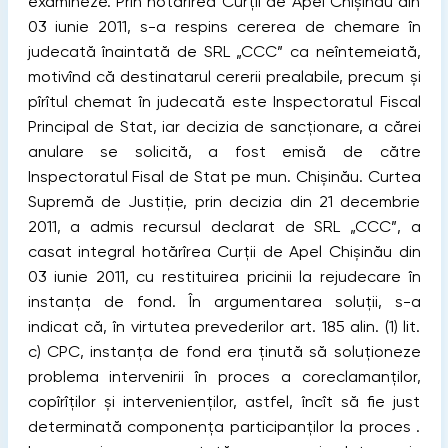
examineze. Prin hotărîrea Curţii de Apel Chișinău din
03 iunie 2011, s-a respins cererea de chemare în
judecată înaintată de SRL „CCC” ca neîntemeiată,
motivînd că destinatarul cererii prealabile, precum și
pîrîtul chemat în judecată este Inspectoratul Fiscal
Principal de Stat, iar decizia de sancţionare, a cărei
anulare se solicită, a fost emisă de către
Inspectoratul Fisal de Stat pe mun. Chișinău. Curtea
Supremă de Justiţie, prin decizia din 21 decembrie
2011, a admis recursul declarat de SRL „CCC”, a
casat integral hotărîrea Curţii de Apel Chișinău din
03 iunie 2011, cu restituirea pricinii la rejudecare în
instanţa de fond. În argumentarea soluţii, s-a
indicat că, în virtutea prevederilor art. 185 alin. (1) lit.
c) CPC, instanţa de fond era ţinută să soluţioneze
problema intervenirii în proces a coreclamanţilor,
copîrîţilor și intervenienţilor, astfel, încît să ﬁe just
determinată componenţa participanţilor la proces .