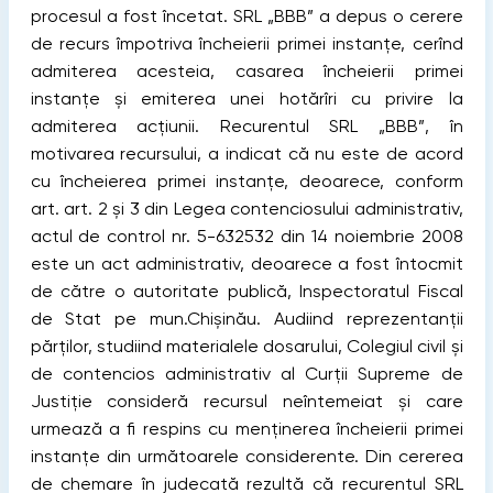
procesul a fost încetat. SRL „BBB” a depus o cerere
de recurs împotriva încheierii primei instanţe, cerînd
admiterea acesteia, casarea încheierii primei
instanţe și emiterea unei hotărîri cu privire la
admiterea acţiunii. Recurentul SRL „BBB”, în
motivarea recursului, a indicat că nu este de acord
cu încheierea primei instanţe, deoarece, conform
art. art. 2 și 3 din Legea contenciosului administrativ,
actul de control nr. 5-632532 din 14 noiembrie 2008
este un act administrativ, deoarece a fost întocmit
de către o autoritate publică, Inspectoratul Fiscal
de Stat pe mun.Chișinău. Audiind reprezentanţii
părţilor, studiind materialele dosarului, Colegiul civil și
de contencios administrativ al Curţii Supreme de
Justiţie consideră recursul neîntemeiat și care
urmează a ﬁ respins cu menţinerea încheierii primei
instanţe din următoarele considerente. Din cererea
de chemare în judecată rezultă că recurentul SRL