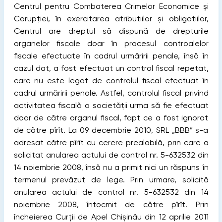
Centrul pentru Combaterea Crimelor Economice și
Corupţiei, în exercitarea atribuţiilor și obligaţiilor,
Centrul are dreptul să dispună de drepturile
organelor ﬁscale doar în procesul controalelor
ﬁscale efectuate în cadrul urmăririi penale, însă în
cazul dat, a fost efectuat un control ﬁscal repetat,
care nu este legat de controlul ﬁscal efectuat în
cadrul urmăririi penale. Astfel, controlul ﬁscal privind
activitatea ﬁscală a societăţii urma să ﬁe efectuat
doar de către organul ﬁscal, fapt ce a fost ignorat
de către pîrît. La 09 decembrie 2010, SRL „BBB” s-a
adresat către pîrît cu cerere prealabilă, prin care a
solicitat anularea actului de control nr. 5-632532 din
14 noiembrie 2008, însă nu a primit nici un răspuns în
termenul prevăzut de lege. Prin urmare, solicită
anularea actului de control nr. 5-632532 din 14
noiembrie 2008, întocmit de către pîrît. Prin
încheierea Curţii de Apel Chișinău din 12 aprilie 2011