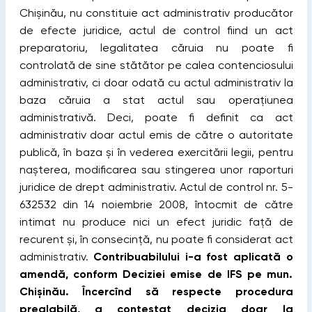
Chișinău, nu constituie act administrativ producător
de efecte juridice, actul de control ﬁind un act
preparatoriu, legalitatea căruia nu poate ﬁ
controlată de sine stătător pe calea contenciosului
administrativ, ci doar odată cu actul administrativ la
baza căruia a stat actul sau operaţiunea
administrativă. Deci, poate ﬁ deﬁnit ca act
administrativ doar actul emis de către o autoritate
publică, în baza și în vederea exercitării legii, pentru
nașterea, modiﬁcarea sau stingerea unor raporturi
juridice de drept administrativ. Actul de control nr. 5-
632532 din 14 noiembrie 2008, întocmit de către
intimat nu produce nici un efect juridic faţă de
recurent și, în consecinţă, nu poate ﬁ considerat act
administrativ.
Contribuabilului i-a fost aplicată o
amendă, conform Deciziei emise de IFS pe mun.
Chișinău. Încercînd să respecte procedura
prealabilă, a contestat decizia doar la