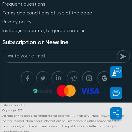
Frequent questions
Terms and conditions of use of the page
Privacy policy
Instrucțiuni pentru ștergerea contului
Subscription at Newsline
Site version: 1.0
Copyright 2021
All riths on the page monitorul.fisc.md belongs P.P. „Monitorul Fiscal FISC.MD”. Full or
partial reproduction about informations or illustrations in either compartment is
possible only with the written consent of the publication. Intellectual piracy is
punishable by law.