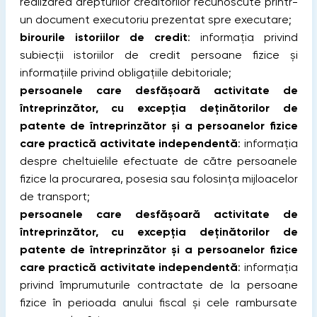
realizarea drepturilor creditorilor recunoscute printr-
un document executoriu prezentat spre executare;
birourile istoriilor de credit
: informația privind
subiecții istoriilor de credit persoane fizice și
informațiile privind obligațiile debitoriale;
persoanele care desfășoară activitate de
întreprinzător, cu excepția deținătorilor de
patente de întreprinzător și a persoanelor fizice
care practică activitate independentă
: informația
despre cheltuielile efectuate de către persoanele
fizice la procurarea, posesia sau folosința mijloacelor
de transport;
persoanele care desfășoară activitate de
întreprinzător, cu excepția deținătorilor de
patente de întreprinzător și a persoanelor fizice
care practică activitate independentă
: informația
privind împrumuturile contractate de la persoane
fizice în perioada anului fiscal și cele rambursate