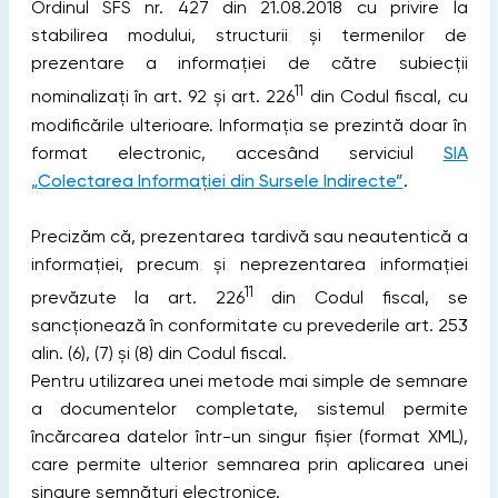
Ordinul SFS nr. 427 din 21.08.2018 cu privire la
stabilirea modului, structurii și termenilor de
prezentare a informației de către subiecții
11
nominalizați în art. 92 și art. 226
din Codul fiscal, cu
modificările ulterioare. Informația se prezintă doar în
format electronic, accesând serviciul
SIA
„Colectarea Informației din Sursele Indirecte”
.
Precizăm că, prezentarea tardivă sau neautentică a
informației, precum și neprezentarea informației
11
prevăzute la art. 226
din Codul fiscal, se
sancționează în conformitate cu prevederile art. 253
alin. (6), (7) și (8) din Codul fiscal.
Pentru utilizarea unei metode mai simple de semnare
a documentelor completate, sistemul permite
încărcarea datelor într-un singur fișier (format XML),
care permite ulterior semnarea prin aplicarea unei
singure semnături electronice.