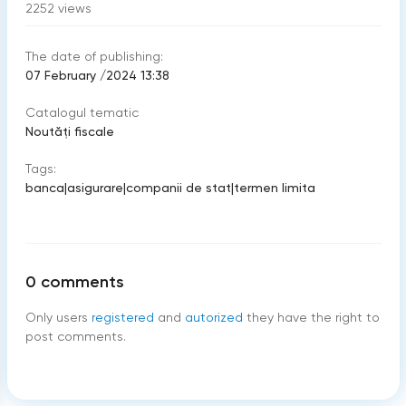
2252
views
The date of publishing:
07 February /2024 13:38
Catalogul tematic
Noutăți fiscale
Tags:
banca
|
asigurare
|
companii de stat
|
termen limita
0
comments
Only users
registered
and
autorized
they have the right to
post comments.