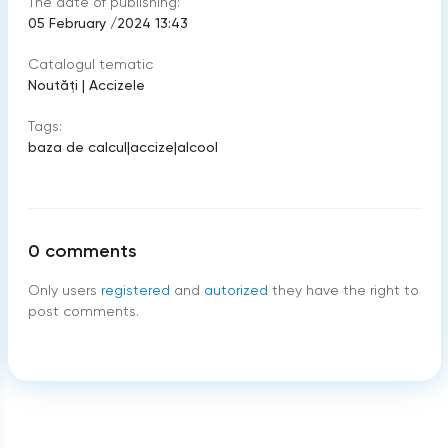
The date of publishing:
05 February /2024 13:43
Catalogul tematic
Noutăți
|
Accizele
Tags:
baza de calcul
|
accize
|
alcool
0
comments
Only users
registered
and
autorized
they have the right to
post comments.