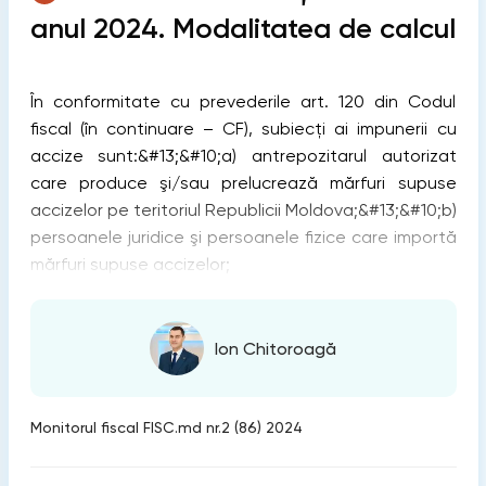
anul 2024. Modalitatea de calcul
În conformitate cu prevederile art. 120 din Codul
fiscal (în continuare – CF), subiecţi ai impunerii cu
accize sunt:&#13;&#10;a) antrepozitarul autorizat
care produce şi/sau prelucrează mărfuri supuse
accizelor pe teritoriul Republicii Moldova;&#13;&#10;b)
persoanele juridice şi persoanele fizice care importă
mărfuri supuse accizelor;
Ion Chitoroagă
Monitorul fiscal FISC.md nr.2 (86) 2024