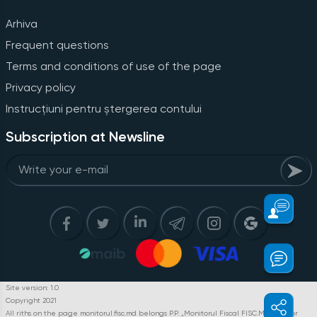
Arhiva
Frequent questions
Terms and conditions of use of the page
Privacy policy
Instrucțiuni pentru ștergerea contului
Subscription at Newsline
Site version: 1.0
Copyright 2021
All riths on the page monitorul.fisc.md belongs P.P. „Monitorul Fiscal FISC.MD”. Full or