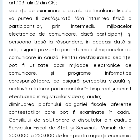
art.103, alin.2 din CF);
ședința de examinare a cazului de încălcare fiscală
va putea fi desfășurată fără întrunirea fizică a
participanților, prin intermediul mijloacelor
electronice de comunicare, dacă participanții și
persoana trasă la răspundere, în aceeași dată și
oră, asigură prezența prin intermediul mijloacelor de
comunicare în cauză. Pentru desfășurarea ședinței
pot fi utilizate doar mijloace electronice de
comunicare, și programe informatice
corespunzătoare, ce asigură percepția vizuală și
auditivă a tuturor participanților în timp real și permit
efectuarea înregistrărilor video și audio;
diminuarea plafonului obligației fiscale aferente
contestațiilor care pot fi examinate în cadrul
Consiliului de soluționare a disputelor din cadrula
Serviciului Fiscal de Stat și Serviciului Vamal: de la
500.000 la 250.000 de lei - pentru agenții economici