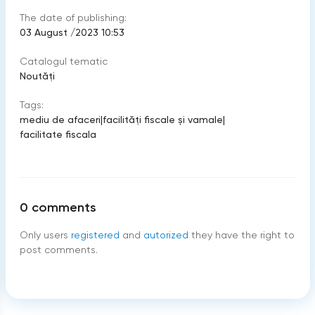
The date of publishing:
03 August /2023 10:53
Catalogul tematic
Noutăți
Tags:
mediu de afaceri
|
facilități fiscale și vamale
|
facilitate fiscala
0
comments
Only users
registered
and
autorized
they have the right to
post comments.