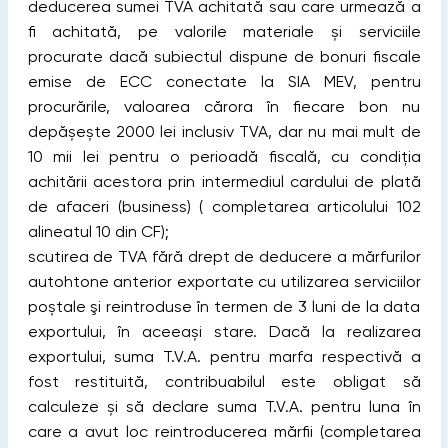
deducerea sumei TVA achitată sau care urmează a
fi achitată, pe valorile materiale și serviciile
procurate dacă subiectul dispune de bonuri fiscale
emise de ECC conectate la SIA MEV, pentru
procurările, valoarea cărora în fiecare bon nu
depășește 2000 lei inclusiv TVA, dar nu mai mult de
10 mii lei pentru o perioadă fiscală, cu condiția
achitării acestora prin intermediul cardului de plată
de afaceri (business) ( completarea articolului 102
alineatul 10 din CF);
scutirea de TVA fără drept de deducere a mărfurilor
autohtone anterior exportate cu utilizarea serviciilor
poștale şi reintroduse în termen de 3 luni de la data
exportului, în aceeași stare. Dacă la realizarea
exportului, suma T.V.A. pentru marfa respectivă a
fost restituită, contribuabilul este obligat să
calculeze și să declare suma T.V.A. pentru luna în
care a avut loc reintroducerea mărfii (completarea