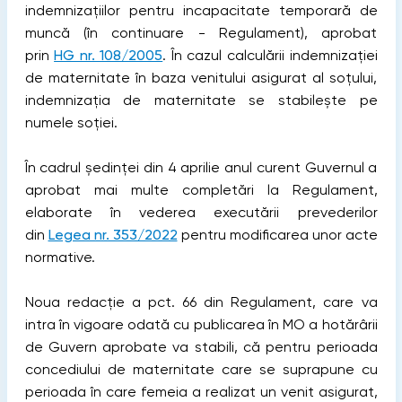
indemnizațiilor pentru incapacitate temporară de
muncă (în continuare - Regulament), aprobat
prin
HG nr. 108/2005
. În cazul calculării indemnizației
de maternitate în baza venitului asigurat al soțului,
indemnizația de maternitate se stabilește pe
numele soției.
În cadrul ședinței din 4 aprilie anul curent Guvernul a
aprobat mai multe completări la Regulament,
elaborate în vederea executării prevederilor
din
Legea nr. 353/2022
pentru modificarea unor acte
normative.
Noua redacție a pct. 66 din Regulament, care va
intra în vigoare odată cu publicarea în MO a hotărârii
de Guvern aprobate va stabili, că pentru perioada
concediului de maternitate care se suprapune cu
perioada în care femeia a realizat un venit asigurat,