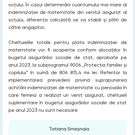
soțului. În cazul determinării cuantumului mai mare al
indemnizației de maternitate din venitul asigurat al
soțului, diferența calculată se va stabili și plăti de
către angajator.
Cheltuielile totale pentru plata indemnizației de
maternitate vor fi acoperite conform alocațiilor în
bugetul asigurărilor sociale de stat, aprobate pe
anul 2023, la subprogramul 9006 ,,Protecția familiei și
copilului” în sumă de 806 815,4 mii lei. Referitor la
implementarea prevederii privind suprapunerea
achitării indemnizației de maternitate cu perioada în
care femeia a realizat un venit asigurat, cheltuieli
suplimentare în bugetul asigurărilor sociale de stat
pe anul 2023 nu sunt necesare
Tatiana Smeșnaia