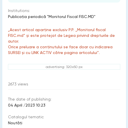
Institutions:
Publicaţia periodică "Monitorul Fiscal FISC.MD"
„Acest articol aparține exclusiv P.P. „Monitorul fiscal
FISC.md” și este protejat de Legea privind drepturile de
autor.
Orice preluare a conținutului se face doar cu indicarea
SURSEI și cu LINK ACTIV către pagina articolului”.
advertising: 320x50 px
2673
views
The date of publishing:
04 April /2023 10:23
Catalogul tematic
Noutăți