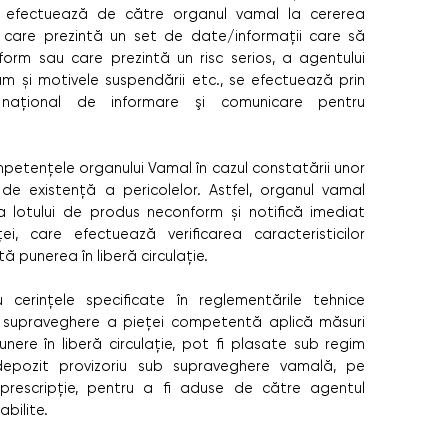
 se efectuează de către organul vamal la cererea
, care prezintă un set de date/informații care să
form sau care prezintă un risc serios, a agentului
 și motivele suspendării etc., se efectuează prin
al național de informare şi comunicare pentru
etențele organului Vamal în cazul constatării unor
de existență a pericolelor. Astfel, organul vamal
a lotului de produs neconform și notifică imediat
, care efectuează verificarea caracteristicilor
 punerea în liberă circulație.
cerinţele specificate în reglementările tehnice
e supraveghere a pieţei competentă aplică măsuri
unere în liberă circulaţie, pot fi plasate sub regim
epozit provizoriu sub supraveghere vamală, pe
prescripție, pentru a fi aduse de către agentul
bilite.