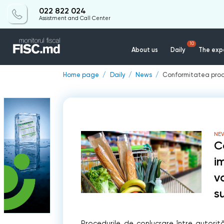
022 822 024
Assistment and Call Center
10
About us
Daily
The expe
Home page
Daily
News
Conformitatea produ
NE
C
i
v
s
Procedurile de conlucrare între autorită