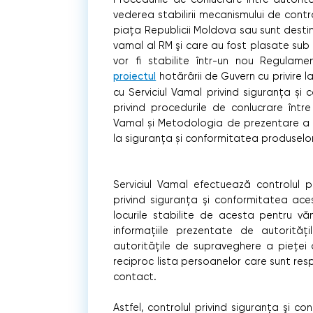
vederea stabilirii mecanismului de contr
piaţa Republicii Moldova sau sunt destinat
vamal al RM şi care au fost plasate sub r
vor fi stabilite într-un nou Regulame
proiectul
hotărârii de Guvern cu privire 
cu Serviciul Vamal privind siguranța și
privind procedurile de conlucrare între
Vamal și Metodologia de prezentare a da
la siguranța și conformitatea produselor
Serviciul Vamal efectuează controlul 
privind siguranţa şi conformitatea acest
locurile stabilite de acesta pentru văm
informațiile prezentate de autorităţ
autoritățile de supraveghere a piețe
reciproc lista persoanelor care sunt re
contact.
Astfel, controlul privind siguranţa şi c