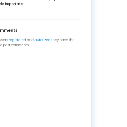
ole importate
omments
users
registered
and
autorized
they have the
 to post comments.