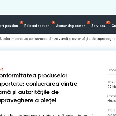
1
1
1
10
rt position
Related section
Accounting sector
Services
Co
selor importate: conlucrarea dintre vamă și autoritățile de supravegher
WS
1715
v
onformitatea produselor
mportate: conlucrarea dintre
The d
27 M
amă și autoritățile de
Catal
upraveghere a pieței
Noută
Tags:
piat
țile de supraveghere a pieței şi Serviciul Vamal, în