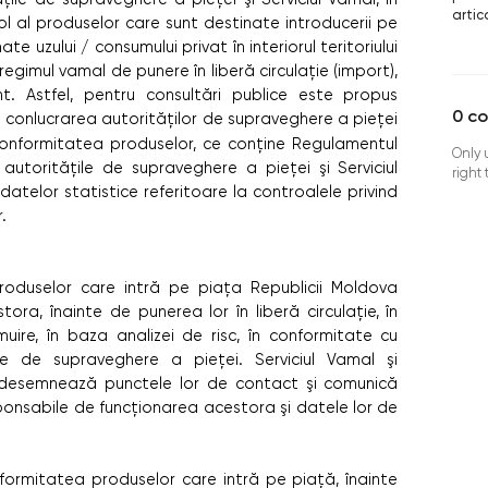
artic
ol al produselor care sunt destinate introducerii pe
e uzului / consumului privat în interiorul teritoriului
egimul vamal de punere în liberă circulație (import),
nt. Astfel, pentru consultări publice este propus
0
c
la conlucrarea autorităților de supraveghere a pieţei
 conformitatea produselor, ce conține Regulamentul
Only 
 autoritățile de supraveghere a pieței şi Serviciul
right
telor statistice referitoare la controalele privind
.
produselor care intră pe piața Republicii Moldova
ora, înainte de punerea lor în liberă circulație, în
uire, în baza analizei de risc, în conformitate cu
ile de supraveghere a pieţei. Serviciul Vamal şi
i desemnează punctele lor de contact şi comunică
sponsabile de funcționarea acestora şi datele lor de
onformitatea produselor care intră pe piaţă, înainte