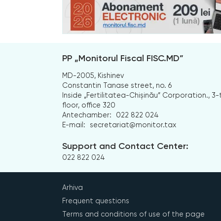
PP „Monitorul Fiscal FISC.MD”
MD-2005, Kishinev
Constantin Tanase street, no. 6
Inside „Fertilitatea-Chișinău” Corporation., 3-
floor, office 320
Antechamber:
022 822 024
E-mail:
secretariat@monitor.tax
Support and Contact Center:
022 822 024
Arhiva
Frequent questions
Terms and conditions of use of the page