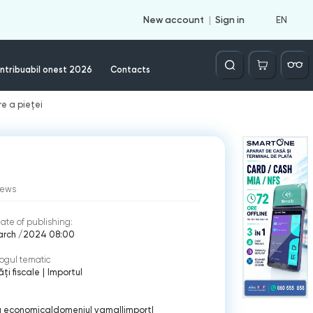
EN
New account
Sign in
Căutare
ntribuabil onest 2026
Contacts
e a pieței
iews
ate of publishing:
arch /2024 08:00
ogul tematic
ți fiscale
|
Importul
a economica
|
domeniul vamal
|
import
|