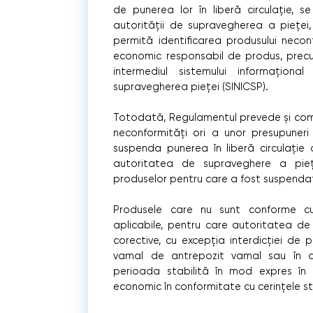
de punerea lor în liberă circulaţie,
autorității de supravegherea a pieței
permită identificarea produsului necon
economic responsabil de produs, precum
intermediul sistemului informațion
supravegherea pieței (SINICSP).
Totodată, Regulamentul prevede și comp
neconformități ori a unor presupuneri 
suspenda punerea în liberă circulație 
autoritatea de supraveghere a pieței
produselor pentru care a fost suspendată
Produsele care nu sunt conforme cu 
aplicabile, pentru care autoritatea d
corective, cu excepţia interdicției de p
vamal de antrepozit vamal sau în d
perioada stabilită în mod expres în 
economic în conformitate cu cerinţele sta