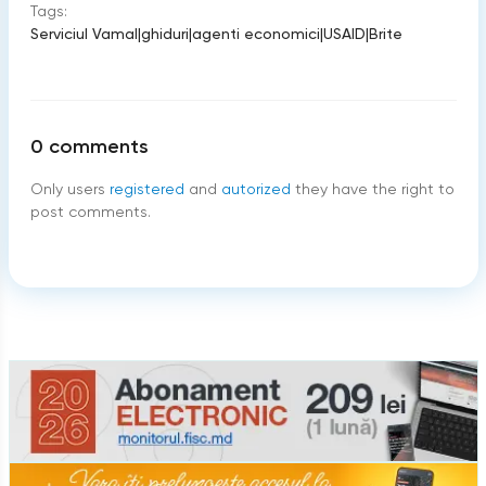
Tags:
Serviciul Vamal
|
ghiduri
|
agenti economici
|
USAID
|
Brite
0
comments
Only users
registered
and
autorized
they have the right to
post comments.