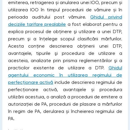
emiterea, retragerea și anularea unei IOO, precum și
utilizarea IOO în timpul procedurii de vămuire și în
perioada auditului post vămuire.
Ghidul privind
deciziile tarifare prealabile
a fost elaborat pentru a
explica procesul de obţinere şi utilizare a unei DTP,
precum şi a înţelege scopul clasificării mărfurilor.
Acesta conține descrierea obţinerii unei DTP,
avantajele, tipurile şi procedura de utilizare a
acesteia, analizate prin prisma reglementărilor şi a
practicilor existente de utilizare a DTP.
Ghidul
agentului economic în utilizarea regimului de
perfecționare activă
include descrierea regimului de
perfecţionare activă, avantajele și procedura
utilizării acestuia, o analiză a procedurii de emitere a
autorizației de PA, procedurii de plasare a mărfurilor
în regim de PA, derularea și încheierea regimului de
PA.