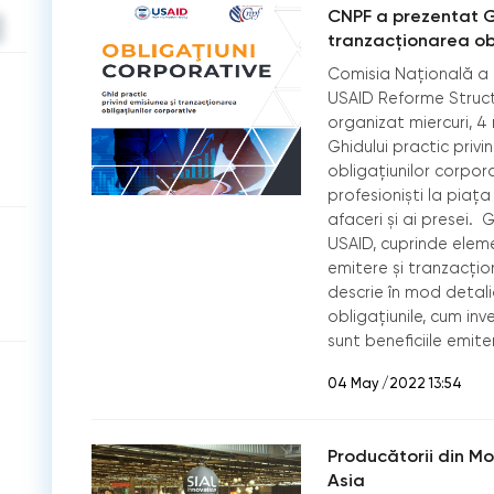
CNPF a prezentat Gh
tranzacționarea obl
Comisia Națională a P
USAID Reforme Struct
organizat miercuri, 
Ghidului practic priv
obligațiunilor corpor
profesioniști la piața
afaceri și ai presei. 
USAID, cuprinde eleme
emitere și tranzacțio
descrie în mod detal
obligațiunile, cum inv
sunt beneficiile emiteri
04 May /2022 13:54
Producătorii din M
Asia