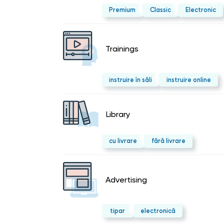
Premium
Classic
Electronic
Trainings
instruire în săli
instruire online
Library
cu livrare
fără livrare
Advertising
tipar
electronică