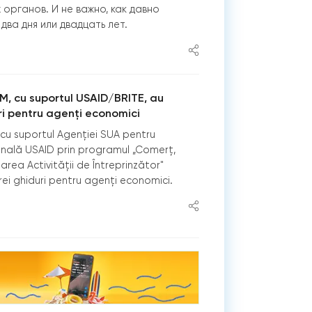
органов. И не важно, как давно
два дня или двадцать лет.
RM, cu suportul USAID/BRITE, au
ri pentru agenți economici
, cu suportul Agenţiei SUA pentru
onală USAID prin programul „Comerţ,
tarea Activităţii de Întreprinzător"
trei ghiduri pentru agenți economici.