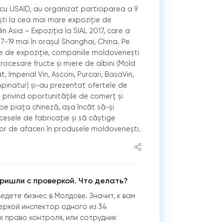
 cu USAID, au organizat participarea a 9
i la cea mai mare expoziție de
n Asia – Expoziția la SIAL 2017, care a
17-19 mai în orașul Shanghai, China. Pe
ile de expoziție, companiile moldovenești
procesare fructe și miere de albini (Mold
, Imperial Vin, Asconi, Purcari, BasaVin,
, Apinatur) și-au prezentat ofertele de
 privind oportunitățile de comerț și
 pe piața chineză, așa încât să-și
sele de fabricație și să câștige
or de afaceri în produsele moldovenești.
ришли с проверкой. Что делать?
ведете бизнес в Молдове. Значит, к вам
еркой инспектор одного из 34
 право контроля, или сотрудник