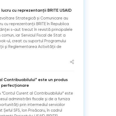
lucru cu reprezentanții BRITE USAID
ezvoltare Strategică și Comunicare au
ru cu reprezentanții BRITE în Republica
inței s-aut trecut în revistă principalele
 comun, iar Serviciul Fiscal de Stat a
ok-ul, creat cu suportul Programului
ţii şi Reglementarea Activităţii de
al Contribuabilului” este un produs
ă perfecționare
A “Contul Curent al Contribuabilului” este
ul administrării fiscale şi de a furniza
ortunități prin intermediul serviciilor
t Șeful SFS, Ion Prisăcaru, în cadrul
entanții Proiectului USAID (BRITE).