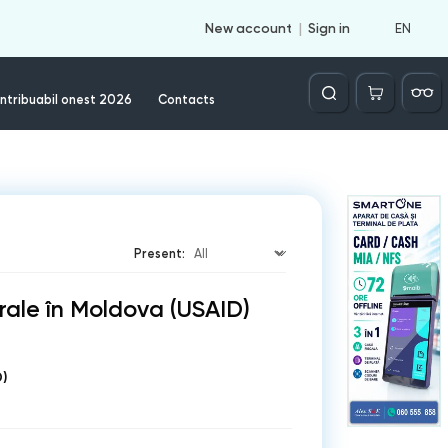
EN
New account
Sign in
Căutare
ntribuabil onest 2026
Contacts
Present:
ale în Moldova (USAID)
)