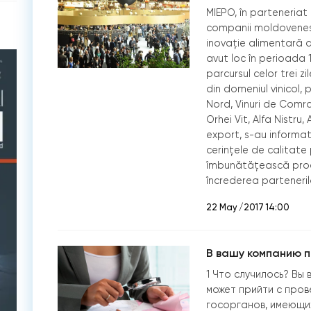
MIEPO, în parteneriat
companii moldoveneșt
inovație alimentară di
avut loc în perioada 
parcursul celor trei z
din domeniul vinicol, 
Nord, Vinuri de Comrat
Orhei Vit, Alfa Nistru
export, s-au informat
cerințele de calitate
îmbunătățească proce
încrederea parteneril
22 May /2017 14:00
В вашу компанию п
1 Что случилось? Вы 
может прийти с пров
госорганов, имеющих