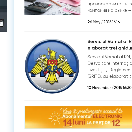
правоохранительных 
компания на рынке — 
26 May /2016 16:16
Serviciul Vamal al 
elaborat trei ghidu
Serviciul Vamal al RM
Dezvoltare Internaţi
Investiţii şi Reglemen
(BRITE), au elaborat 
10 November /2015 16:30