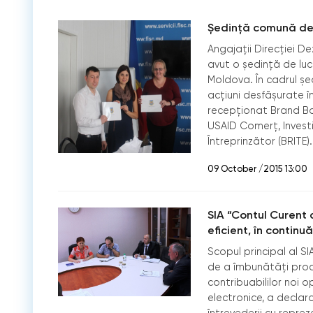
Ședință comună de 
Angajații Direcției D
avut o ședință de luc
Moldova. În cadrul șed
acțiuni desfășurate în
recepționat Brand Bo
USAID Comerţ, Investi
Întreprinzător (BRITE).
09 October /2015 13:00
SIA “Contul Curent 
eficient, în continu
Scopul principal al SI
de a îmbunătăţi proces
contribuabililor noi op
electronice, a declara
întrevederii cu reprez