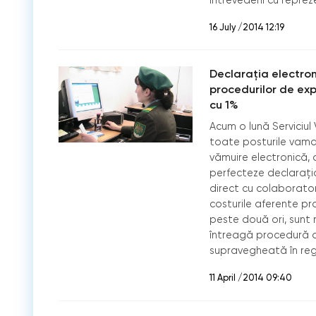
16 July /2014 12:19
Declaraţia electro
procedurilor de exp
cu 1%
Acum o lună Serviciul
toate posturile vamal
vămuire electronică, 
perfecteze declaraţi
direct cu colaborator
costurile aferente pr
peste două ori, sunt r
întreagă procedură d
supravegheată în reg
11 April /2014 09:40