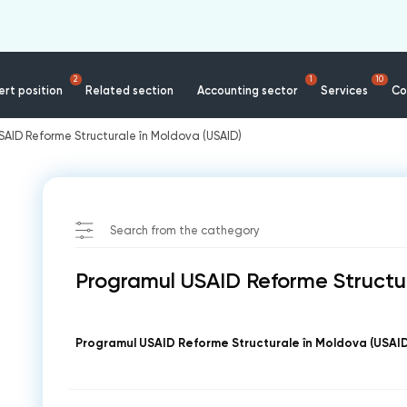
2
1
10
rt position
Related section
Accounting sector
Services
Co
SAID Reforme Structurale în Moldova (USAID)
Search from the cathegory
Programul USAID Reforme Structur
Programul USAID Reforme Structurale în Moldova (USAID