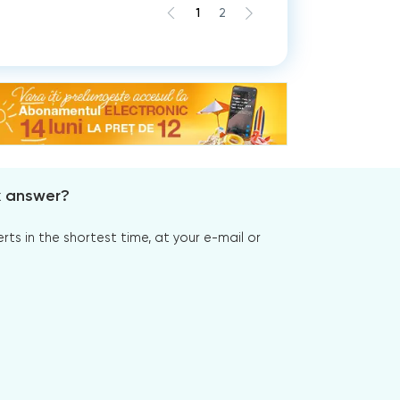
1
2
x answer?
s in the shortest time, at your e-mail or