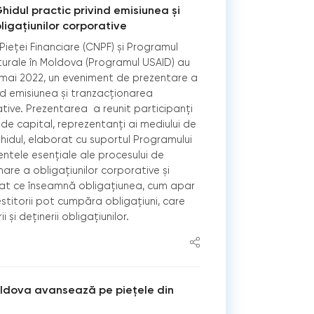
idul practic privind emisiunea și
igațiunilor corporative
ieței Financiare (CNPF) și Programul
urale în Moldova (Programul USAID) au
4 mai 2022, un eveniment de prezentare a
ind emisiunea și tranzacționarea
ative. Prezentarea a reunit participanți
 de capital, reprezentanți ai mediului de
Ghidul, elaborat cu suportul Programului
ntele esențiale ale procesului de
nare a obligațiunilor corporative și
iat ce înseamnă obligațiunea, cum apar
estitorii pot cumpăra obligațiuni, care
i și deținerii obligațiunilor.
oldova avansează pe piețele din