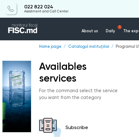
022 822 024
Assistment and Call Center
1
About us
Daily
The expe
Home page
Catalogul instituțiilor
Programul U
Availables
services
For the command select the service
you want from the category
Subscribe