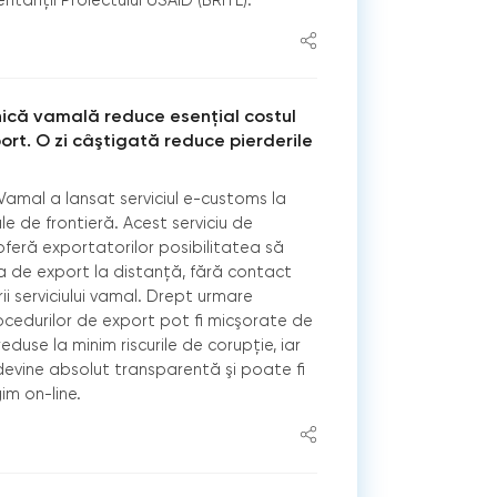
nică vamală reduce esenţial costul
ort. O zi câştigată reduce pierderile
 Vamal a lansat serviciul e-customs la
e de frontieră. Acest serviciu de
oferă exportatorilor posibilitatea să
a de export la distanţă, fără contact
ii serviciului vamal. Drept urmare
ocedurilor de export pot fi micşorate de
eduse la minim riscurile de corupţie, iar
evine absolut transparentă şi poate fi
im on-line.