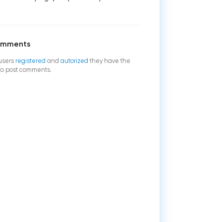
omments
users
registered
and
autorized
they have the
 to post comments.