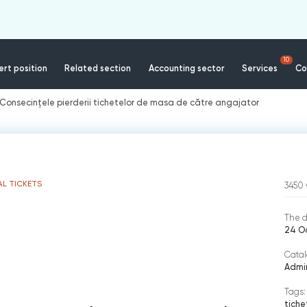
10
rt position
Related section
Accounting sector
Services
Co
Consecințele pierderii tichetelor de masa de către angajator
L TICKETS
3450
The d
24 Oc
Catal
Admin
Tags:
tich