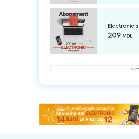
Electronic 
209
MDL
adve