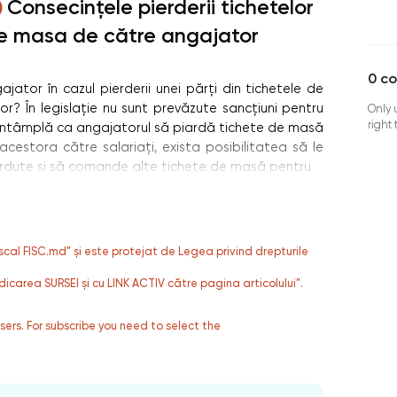
Consecințele pierderii tichetelor
e masa de către angajator
0
c
jator în cazul pierderii unei părți din tichetele de
? În legislație nu sunt prevăzute sancțiuni pentru
Only 
right
se întâmplă ca angajatorul să piardă tichete de masă
acestora către salariați, exista posibilitatea să le
pierdute si să comande alte tichete de masă pentru
fiscal FISC.md” și este protejat de Legea privind drepturile
dicarea SURSEI și cu LINK ACTIV către pagina articolului”.
users. For subscribe you need to select the