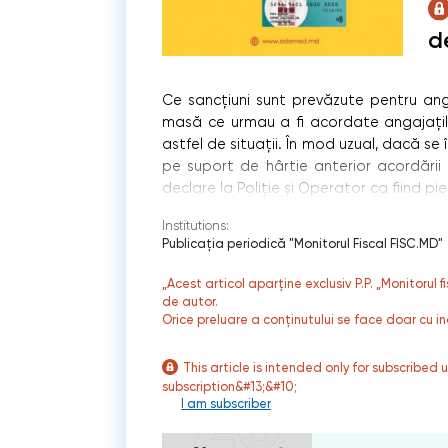
d
Ce sancțiuni sunt prevăzute pentru anga
masă ce urmau a fi acordate angajaților
astfel de situații. În mod uzual, dacă 
pe suport de hârtie anterior acordării 
declare la Poliție și Operator ca fiind 
Institutions:
Publicaţia periodică "Monitorul Fiscal FISC.MD"
„Acest articol aparține exclusiv P.P. „Monitorul 
de autor.
Orice preluare a conținutului se face doar cu in
This article is intended only for subscribed 
subscription&#13;&#10;
I am subscriber