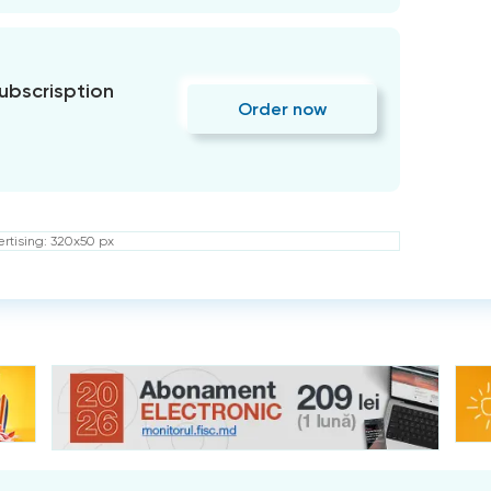
subscrisption
Order now
rtising: 320x50 px