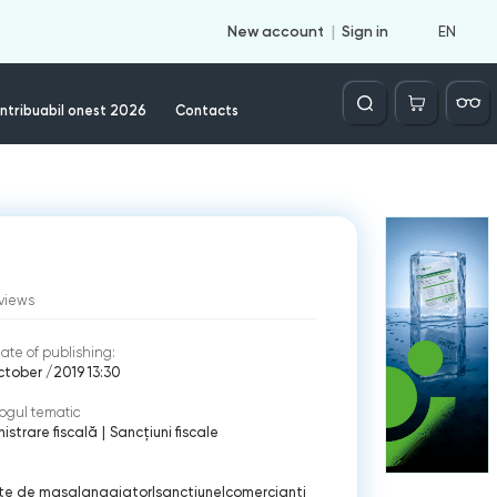
EN
New account
Sign in
Căutare
ntribuabil onest 2026
Contacts
views
ate of publishing:
tober /2019 13:30
ogul tematic
istrare fiscală
|
Sancțiuni fiscale
ete de masa
|
angajator
|
sanctiune
|
comercianti