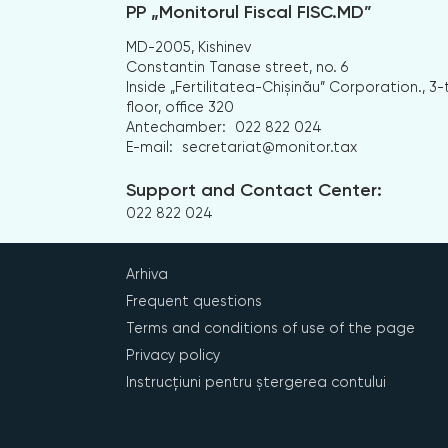
PP „Monitorul Fiscal FISC.MD”
MD-2005, Kishinev
Constantin Tanase street, no. 6
Inside „Fertilitatea-Chișinău” Corporation., 3-
floor, office 320
Antechamber:
022 822 024
E-mail:
secretariat@monitor.tax
Support and Contact Center:
022 822 024
Arhiva
Frequent questions
Terms and conditions of use of the page
Privacy policy
Instrucțiuni pentru ștergerea contului