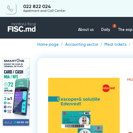
022 822 024
Assistment and Call Center
5
About us
Daily
The expe
Home page
Accounting sector
Meal tickets
MEA