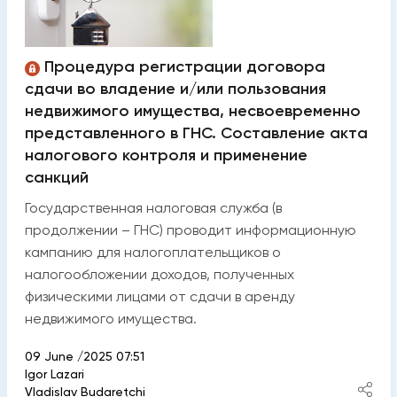
Процедура регистрации договора
сдачи во владение и/или пользования
недвижимого имущества, несвоевременно
представленного в ГНС. Составление акта
налогового контроля и применение
санкций
Государственная налоговая служба (в
продолжении – ГНС) проводит информационную
кампанию для налогоплательщиков о
налогообложении доходов, полученных
физическими лицами от сдачи в аренду
недвижимого имущества.
09 June /2025 07:51
Igor Lazari
Vladislav Budarețchi