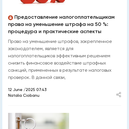
Предоставление налогоплательщикам
права на уменьшение штрафа на 50 %:
процедура и практические аспекты
Право на уменьшение штрафов, закрепленное
законодателем, является для
налогоплательщиков эффективным решением
снизить финансовое воздействие штрафных
санкций, примененных в результате налоговых
проверок. В данной связи,
12 June /2025 07:43
Natalia Ciobanu