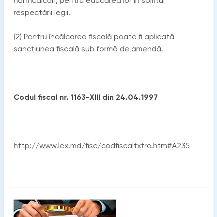
noi încălcări, pentru educarea lor în spiritul
respectării legii.
(2) Pentru încălcarea fiscală poate fi aplicată
sancţiunea fiscală sub formă de amendă.
Codul fiscal nr. 1163-XIII din 24.04.1997
http://www.lex.md/fisc/codfiscaltxtro.htm#A235