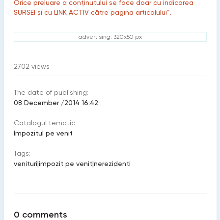
Orice preluare a conținutului se face doar cu indicarea
SURSEI și cu LINK ACTIV către pagina articolului”.
advertising: 320x50 px
2702
views
The date of publishing:
08 December /2014 16:42
Catalogul tematic
Impozitul pe venit
Tags:
venituri
|
impozit pe venit
|
nerezidenti
0
comments