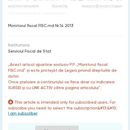
исключением банков, микрофинансовых
организаций и лизинговых...
Monitorul fiscal FISC.md Nr.14 2013
Institutions:
Serviciul Fiscal de Stat
„Acest articol aparține exclusiv P.P. „Monitorul fiscal
FISC.md” și este protejat de Legea privind drepturile de
autor.
Orice preluare a conținutului se face doar cu indicarea
SURSEI și cu LINK ACTIV către pagina articolului”.
This article is intended only for subscribed users. For
subscribe you need to select the subscription&#13;&#10;
I am subscriber