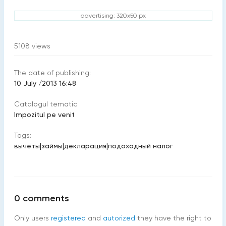
advertising: 320x50 px
5108
views
The date of publishing:
10 July /2013 16:48
Catalogul tematic
Impozitul pe venit
Tags:
вычеты
|
займы
|
декларация
|
подоходный налог
0
comments
Only users
registered
and
autorized
they have the right to