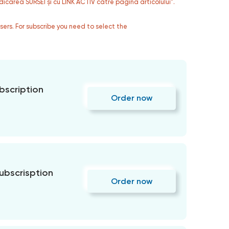
dicarea SURSEI și cu LINK ACTIV către pagina articolului”.
users. For subscribe you need to select the
bscription
Order now
subscrisption
Order now