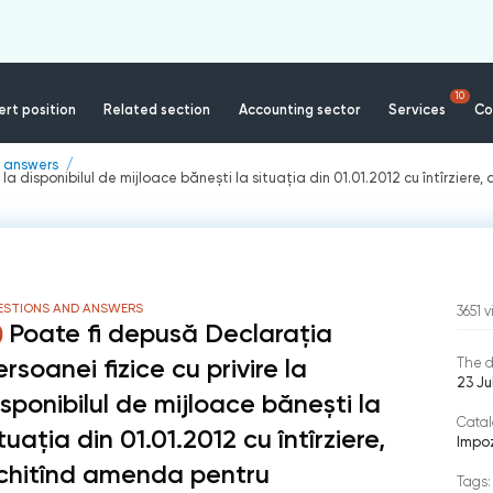
10
rt position
Related section
Accounting sector
Services
Co
 answers
e la disponibilul de mijloace bănești la situația din 01.01.2012 cu întîrzi
ESTIONS AND ANSWERS
3651
v
Poate fi depusă Declarația
rsoanei fizice cu privire la
The d
23 Ju
isponibilul de mijloace bănești la
Catal
tuația din 01.01.2012 cu întîrziere,
Impoz
chitînd amenda pentru
Tags: