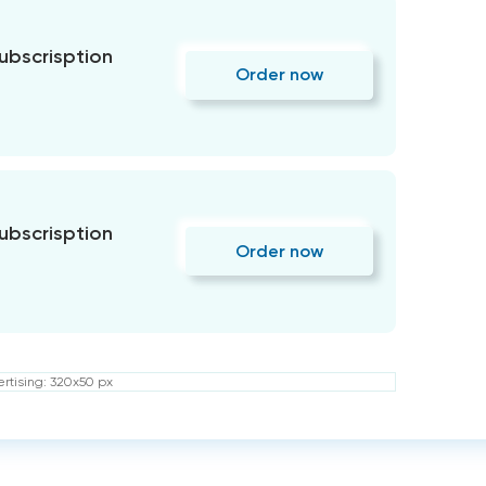
subscrisption
Order now
subscrisption
Order now
rtising: 320x50 px