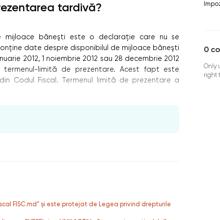
Impoz
rezentarea tardivă?
 de mijloace băneşti este o declaraţie care nu se
onţine date despre disponibilul de mijloace băneşti
0
c
1 ianuarie 2012, 1 noiembrie 2012 sau 28 decembrie 2012
Only 
 termenul-limită de prezentare. Acest fapt este
right
i” din Codul Fiscal. Termenul limită de prezentare a
fiscal FISC.md” și este protejat de Legea privind drepturile