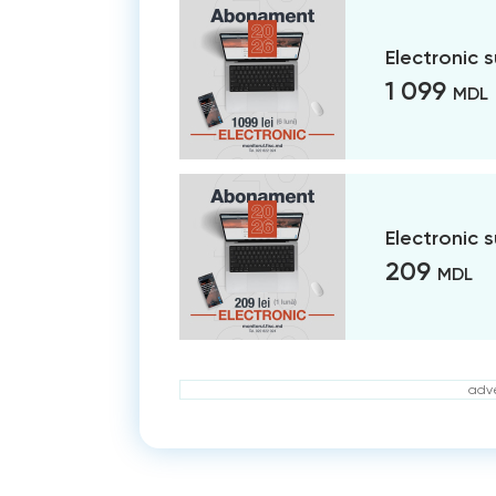
Electronic 
1 099
MDL
Electronic 
209
MDL
adve