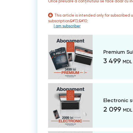
Orice preluare a conținutului se face doar cu in
This article is intended only for subscribed 
subscription&#13;&#10;
I am subscriber
Premium Su
3 499
MDL
Electronic 
2 099
MDL