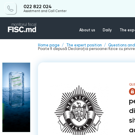
022 822 024
Assistment and Call Center
About us
Daily
The expe
Home page
The expert position
Questions and
Poate fi depusă Declarația persoanei fizice cu privir
QU
pe
d
si
a