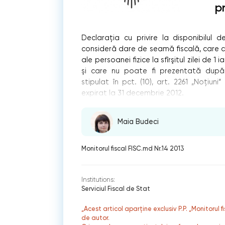
p
Declaraţia cu privire la disponibilul
consideră dare de seamă fiscală, care c
ale persoanei fizice la sfîrşitul zilei de 
şi care nu poate fi prezentată după
stipulat în pct. (10), art. 2261 „Noţiun
expirat la 31 decembrie 2012.
Maia Budeci
Monitorul fiscal FISC.md Nr.14 2013
Institutions:
Serviciul Fiscal de Stat
„Acest articol aparține exclusiv P.P. „Monitorul 
de autor.