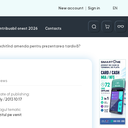
EN
New account
Sign in
Căutare
ntribuabil onest 2026
Contacts
ere, achitînd amenda pentru prezentarea tardivă?
iews
ate of publishing:
ly /2013 10:17
ogul tematic
itul pe venit