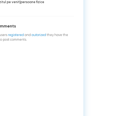
itul pe venit
|
persoane fizice
omments
users
registered
and
autorized
they have the
 to post comments.