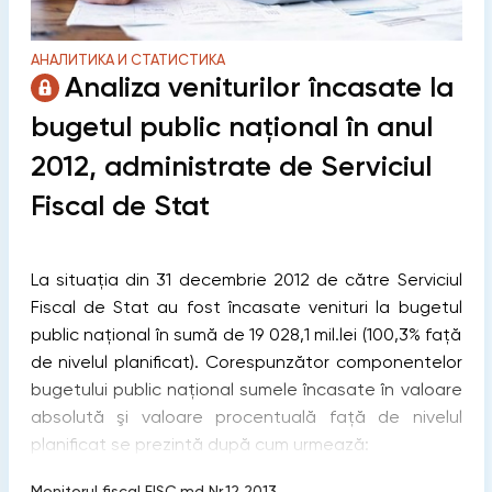
АНАЛИТИКА И СТАТИСТИКА
Analiza veniturilor încasate la
bugetul public naţional în anul
2012, administrate de Serviciul
Fiscal de Stat
La situaţia din 31 decembrie 2012 de către Serviciul
Fiscal de Stat au fost încasate venituri la bugetul
public naţional în sumă de 19 028,1 mil.lei (100,3% faţă
de nivelul planiﬁcat). Corespunzător componentelor
bugetului public naţional sumele încasate în valoare
absolută şi valoare procentuală faţă de nivelul
planiﬁcat se prezintă după cum urmează:
Monitorul fiscal FISC.md Nr.12 2013