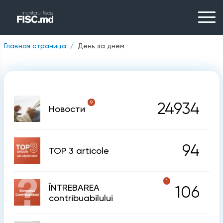
Главная страница
День за днем
9
24934
Новости
94
TOP 3 articole
1
ÎNTREBAREA
106
contribuabilului