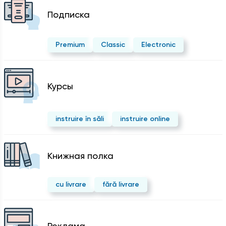
Подписка
Premium
Classic
Electronic
Курсы
instruire în săli
instruire online
Kнижная полка
cu livrare
fără livrare
Реклама