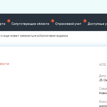
1
1
1
ерта
Сопутствующие области
Отраслевой учет
Доступные у
то еще может измениться в Налоговом кодексе
ВОСТИ
4032
Дата 
25 О
Catal
Ново
Ключ
нало