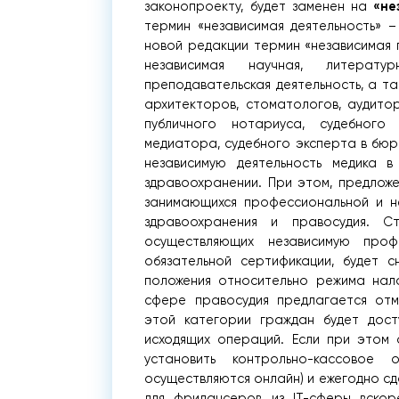
«не
законопроекту, будет заменен на
термин «независимая деятельность» –
новой редакции термин «независимая 
независимая научная, литератур
преподавательская деятельность, а та
архитекторов, стоматологов, аудитор
публичного нотариуса, судебного 
медиатора, судебного эксперта в бюр
независимую деятельность медика 
здравоохранении. При этом, предлож
занимающихся профессиональной и не
здравоохранения и правосудия. Ст
осуществляющих независимую профе
обязательной сертификации, будет 
положения относительно режима нал
сфере правосудия предлагается отм
этой категории граждан будет дост
исходящих операций. Если при этом 
установить контрольно-кассовое
осуществляются онлайн) и ежегодно сда
для фрилансеров из IT-сферы вскор