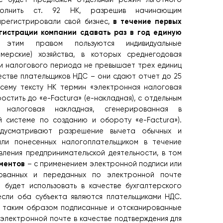
ополнить ст. 92 НК, разрешив начинающим
в течение первых
арегистрировали свой бизнес,
гистрации компании сдавать раз в год единую
 этим правом пользуются индивидуальные
рмерские) хозяйства, в которых среднегодовая
и налогового периода не превышает трех единиц
естве плательщиков НДС – они сдают отчет до 25
сему тексту НК термин «электронная налоговая
остить до «е-Factura» (е-накладная), с отдельным
 налоговая накладная, сгенерированная в
 системе по созданию и обороту «e-Factura»).
дусматривают разрешение вычета обычных и
или понесенных налогоплательщиком в течение
ления предпринимательской деятельности, в том
ментов
– с применением электронной подписи или
рованных и переданных по электронной почте
 будет использовать в качестве бухгалтерского
если оба субъекта являются плательщиками НДС.
 таким образом подписанные и отсканированные
 электронной почте в качестве подтверждения для