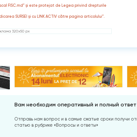
fiscal FISC.md” și este protejat de Legea privind drepturile
dicarea SURSEI și cu LINK ACTIV către pagina articolului”.
клама 320x50 px
Вам необходим оперативный и полный ответ
Отправь нам вопрос и в самые сжатые сроки получи отв
статью в рубрике «Вопросы и ответы»