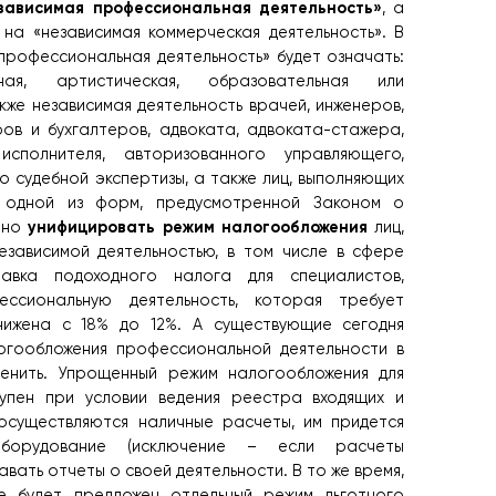
зависимая профессиональная деятельность»
, а
 на «независимая коммерческая деятельность». В
профессиональная деятельность» будет означать:
ная, артистическая, образовательная или
кже независимая деятельность врачей, инженеров,
ов и бухгалтеров, адвоката, адвоката-стажера,
исполнителя, авторизованного управляющего,
о судебной экспертизы, а также лиц, выполняющих
в одной из форм, предусмотренной Законом о
унифицировать режим налогообложения
ено
лиц,
зависимой деятельностью, в том числе в сфере
авка подоходного налога для специалистов,
ссиональную деятельность, которая требует
снижена с 18% до 12%. А существующие сегодня
огообложения профессиональной деятельности в
енить. Упрощенный режим налогообложения для
упен при условии ведения реестра входящих и
осуществляются наличные расчеты, им придется
 оборудование (исключение – если расчеты
вать отчеты о своей деятельности. В то же время,
е будет предложен отдельный режим льготного