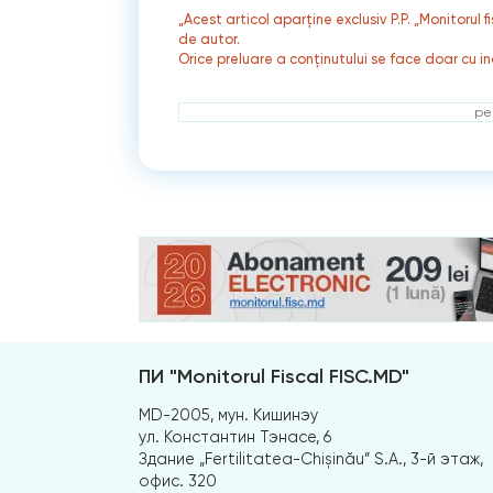
„Acest articol aparține exclusiv P.P. „Monitorul 
de autor.
Orice preluare a conținutului se face doar cu in
ре
ПИ "Monitorul Fiscal FISC.MD"
MD-2005, мун. Кишинэу
ул. Константин Тэнасе, 6
Здание „Fertilitatea-Chișinău” S.A., 3-й этаж,
офис. 320