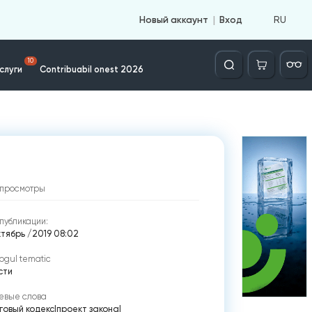
RU
Новый аккаунт
Вход
Căutare
10
слуги
Contribuabil onest 2026
просмотры
публикации:
ктябрь /2019 08:02
ogul tematic
сти
евые слова
говый кодекс
|
проект закона
|