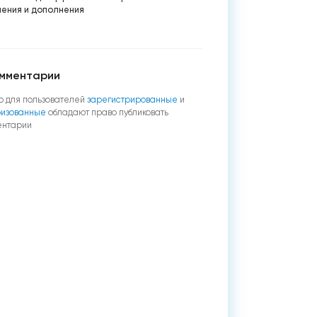
нения и дополнения
мментарии
о для пользователей
зарегистрированные
и
ризованные
обладают право публиковать
ентарии