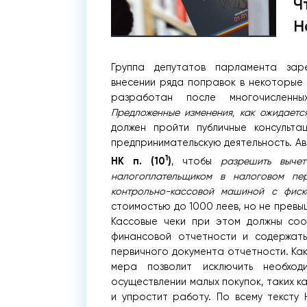
Ч
Н
Группа депутатов парламента заре
внесении ряда поправок в некоторые 
разработан после многочисленны
Предложенные изменения, как ожидается
должен пройти публичные консульта
предпринимательскую деятельность. А
1
НК п. (10
)
, чтобы
разрешить выче
налогоплательщиком в налоговом пер
контрольно-кассовой машиной с фиск
стоимостью до 1000 леев, но не прев
Кассовые чеки при этом должны соо
финансовой отчетности и содержать
первичного документа отчетности. Ка
мера позволит исключить необход
осуществлении малых покупок, таких к
и упростит работу. По всему тексту 