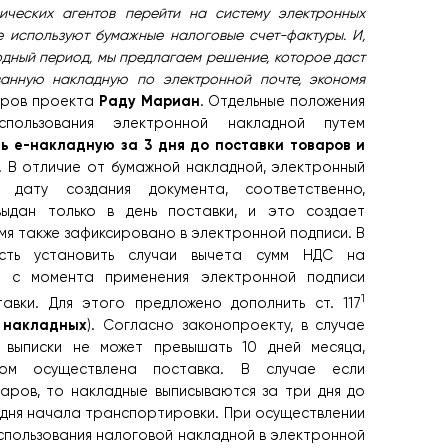
ических агентов перейти на систему электронных
е используют бумажные налоговые счет-фактуры. И,
одный период, мы предлагаем решение, которое даст
ванную накладную по электронной почте, экономя
Раду Мариан
торов проекта
. Отдельные положения
пользования электронной накладной путем
ь е-накладную за 3 дня до поставки товаров и
. В отличие от бумажной накладной, электронный
 дату создания документа, соответственно,
выдан только в день поставки, и это создает
мя также зафиксировано в электронной подписи. В
ость установить случаи вычета сумм НДС на
 с момента применения электронной подписи
1
авки. Для этого предложено дополнить ст. 117
 накладных
). Согласно законопроекту, в случае
 выписки не может превышать 10 дней месяца,
ом осуществлена поставка. В случае если
аров, то накладные выписываются за три дня до
 дня начала транспортировки. При осуществлении
 использования налоговой накладной в электронной