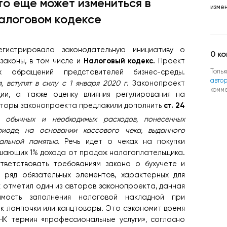
то еще может измениться в
изме
алоговом кодексе
гистрировала законодательную инициативу о
0
ко
Налоговый кодекс.
законы, в том числе и
Проект
Тольк
х обращений представителей бизнес-среды.
авто
, вступят в силу с 1 января 2020 г
. Законопроект
комм
ции, а также оценку влияния регулирования на
ст. 24
вторы законопроекта предложили дополнить
т обычных и необходимых расходов, понесенных
иоде, на основании кассового чека, выданного
альной памятью.
Речь идет о чеках на покупки
ышающих 1% дохода от продаж налогоплательщика.
тветствовать требованиям закона о бухучете и
 ряд обязательных элементов, характерных для
к отметил один из авторов законопроекта, данная
имость заполнения налоговой накладной при
ак лампочки или канцтовары. Это сэкономит время
НК термин «профессиональные услуги», согласно