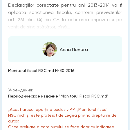
Declarațiilor corectate pentru anii 2013-2014 va fi
aplicată sancțiunea fiscală, conform prevederilor
art. 261 alin. (4) din CF, la achitarea impozitului pe
venit de sine stătător, pînă...
Алла Пожога
Monitorul fiscal FISC.md Nr.30 2016
Учреждения:
Периодическое издание "Monitorul Fiscal FISC.md"
„Acest articol aparține exclusiv P.P. „Monitorul fiscal
FISC.md” și este protejat de Legea privind drepturile de
autor.
Orice preluare a conținutului se face doar cu indicarea